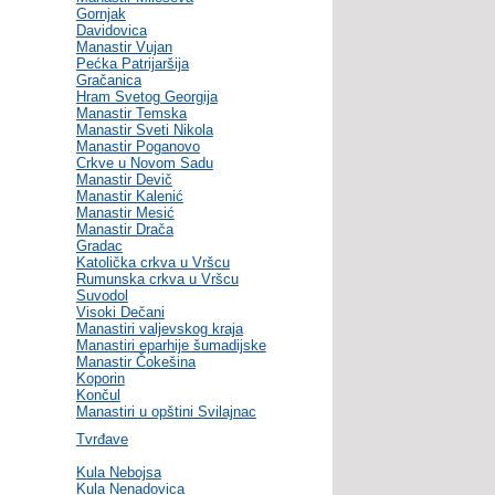
Gornjak
Davidovica
Manastir Vujan
Pećka Patrijaršija
Gračanica
Hram Svetog Georgija
Manastir Temska
Manastir Sveti Nikola
Manastir Poganovo
Crkve u Novom Sadu
Manastir Devič
Manastir Kalenić
Manastir Mesić
Manastir Drača
Gradac
Katolička crkva u Vršcu
Rumunska crkva u Vršcu
Suvodol
Visoki Dečani
Manastiri valjevskog kraja
Manastiri eparhije šumadijske
Manastir Čokešina
Koporin
Končul
Manastiri u opštini Svilajnac
Tvrđave
Kula Nebojsa
Kula Nenadovica