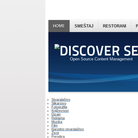
HOME
SMEŠTAJ
RESTORANI
Open Source Content Management
Stvaralaštvo
Slikarstvo
Fotografija
Književnost
Dizajn
Reklama
Muzika
Film
Narodno stvaralaštvo
Život
Porodica