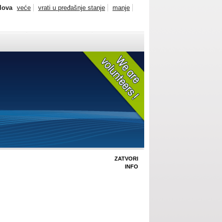
slova
veće
vrati u pređašnje stanje
manje
ZATVORI
INFO