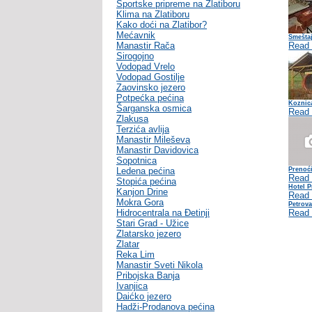
Sportske pripreme na Zlatiboru
Klima na Zlatiboru
Kako doći na Zlatibor?
Mećavnik
Smeštaj
Manastir Rača
Read
Sirogojno
Vodopad Vrelo
Vodopad Gostilje
Zaovinsko jezero
Potpećka pećina
Koznic
Šarganska osmica
Read
Zlakusa
Terzića avlija
Manastir Mileševa
Manastir Davidovica
Sopotnica
Ledena pećina
Prenoć
Read
Stopića pećina
Hotel 
Kanjon Drine
Read
Mokra Gora
Petrova
Hidrocentrala na Đetinji
Read
Stari Grad - Užice
Zlatarsko jezero
Zlatar
Reka Lim
Manastir Sveti Nikola
Pribojska Banja
Ivanjica
Daićko jezero
Hadži-Prodanova pećina