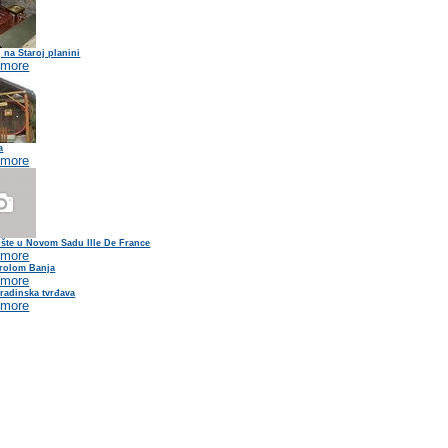
 na Staroj planini
 more
a
 more
ište u Novom Sadu Ille De France
 more
Prolom Banja
 more
radinska tvrđava
 more