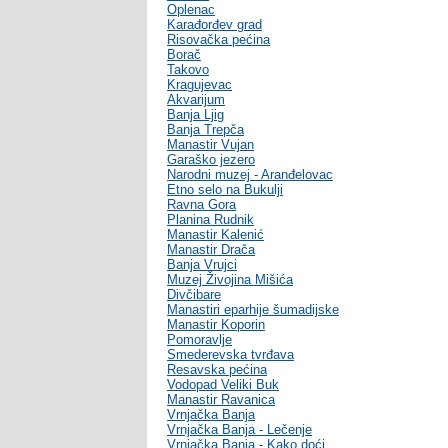
Oplenac
Karađorđev grad
Risovačka pećina
Borač
Takovo
Kragujevac
Akvarijum
Banja Ljig
Banja Trepča
Manastir Vujan
Garaško jezero
Narodni muzej - Aranđelovac
Etno selo na Bukulji
Ravna Gora
Planina Rudnik
Manastir Kalenić
Manastir Drača
Banja Vrujci
Muzej Živojina Mišića
Divčibare
Manastiri eparhije šumadijske
Manastir Koporin
Pomoravlje
Smederevska tvrđava
Resavska pećina
Vodopad Veliki Buk
Manastir Ravanica
Vrnjačka Banja
Vrnjačka Banja - Lečenje
Vrnjačka Banja - Kako doći