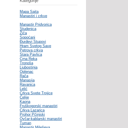
Kategorije
Mapa Sajta
Manastiri i crkve
Manastir Pridvorica
Studenica
Žiča
Sopoćani
Đurđevi Stupovi
Hram Svetog Save
Petrova crkva
Stara Pavlica
Crna Reka
Tronoša
Ljubostinja
Oplenac
Rača
Manasija
Ravanica
Lelić
Crkva Svete Trojice
Ćelije
Kaona
Fruškogorski manastiri
Crkva Lazarica
Prohor Pčinjski
Ovčar-kablarski manastiri
Tuman
Manastir Mileševa