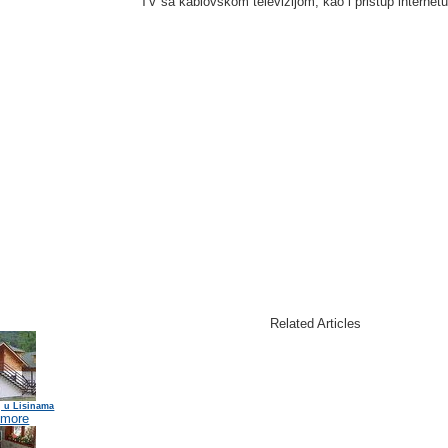
TV sa kablovskom televizijom, kao i pristup internetu
Related Articles
j u Lisinama
 more