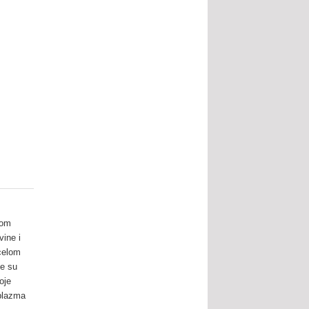
gom
vine i
 celom
be su
oje
 plazma