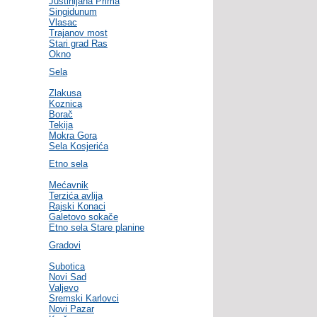
Justinijana Prima
Singidunum
Vlasac
Trajanov most
Stari grad Ras
Okno
Sela
Zlakusa
Koznica
Borač
Tekija
Mokra Gora
Sela Kosjerića
Etno sela
Mećavnik
Terzića avlija
Rajski Konaci
Galetovo sokače
Etno sela Stare planine
Gradovi
Subotica
Novi Sad
Valjevo
Sremski Karlovci
Novi Pazar