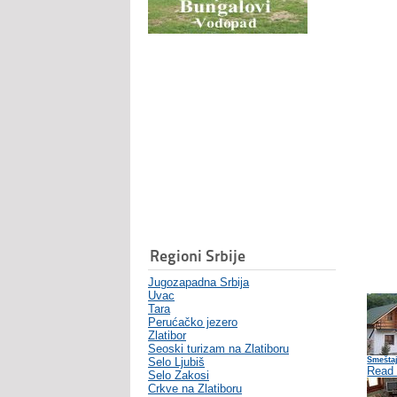
Regioni Srbije
Jugozapadna Srbija
Uvac
Tara
Perućačko jezero
Zlatibor
Seoski turizam na Zlatiboru
Selo Ljubiš
Smešta
Read
Selo Zakosi
Crkve na Zlatiboru