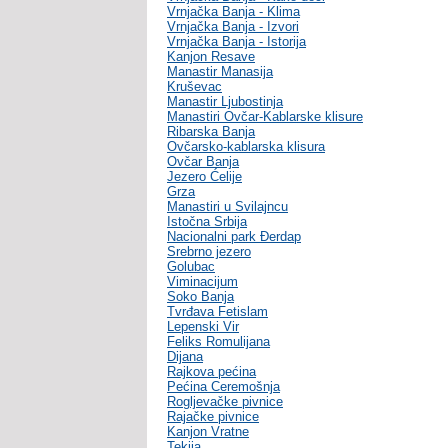
Vrnjačka Banja - Klima
Vrnjačka Banja - Izvori
Vrnjačka Banja - Istorija
Kanjon Resave
Manastir Manasija
Kruševac
Manastir Ljubostinja
Manastiri Ovčar-Kablarske klisure
Ribarska Banja
Ovčarsko-kablarska klisura
Ovčar Banja
Jezero Ćelije
Grza
Manastiri u Svilajncu
Istočna Srbija
Nacionalni park Đerdap
Srebrno jezero
Golubac
Viminacijum
Soko Banja
Tvrđava Fetislam
Lepenski Vir
Feliks Romulijana
Dijana
Rajkova pećina
Pećina Ceremošnja
Rogljevačke pivnice
Rajačke pivnice
Kanjon Vratne
Tekija