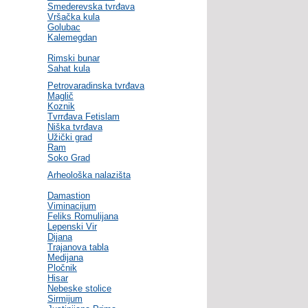
Smederevska tvrđava
Vršačka kula
Golubac
Kalemegdan
Rimski bunar
Sahat kula
Petrovaradinska tvrđava
Maglič
Koznik
Tvrrđava Fetislam
Niška tvrđava
Užički grad
Ram
Soko Grad
Arheološka nalazišta
Damastion
Viminacijum
Feliks Romulijana
Lepenski Vir
Dijana
Trajanova tabla
Medijana
Pločnik
Hisar
Nebeske stolice
Sirmijum