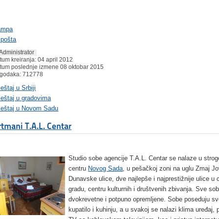
ampa
 pošta
Administrator
tum kreiranja: 04 april 2012
tum poslednje izmene 08 oktobar 2015
godaka: 712778
štaj u Srbiji
eštaj u gradovima
eštaj u Novom Sadu
tmani T.A.L. Centar
Studio sobe agencije T.A.L. Centar se nalaze u stro
centru
Novog Sada
, u pešačkoj zoni na uglu Zmaj Jo
Dunavske ulice, dve najlepše i najprestižnije ulice u
gradu
, centru kulturnih i društvenih zbivanja
. Sve so
dvokrevetne i potpuno opremljene. Sobe poseduju sv
kupatilo i kuhinju, a u svakoj se nalazi klima uređaj,