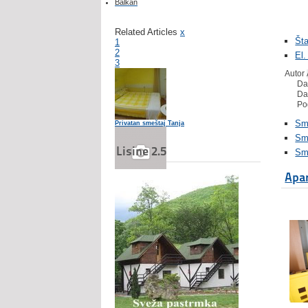
Balkan
Related Articles
x
Št
1
2
El.
3
Autor
Da
Da
Po
Sme
Privatan smeštaj Tanja
Sm
Lisine 2.5
Sm
Apar
Hotel Aurora
Hotel Gymnas