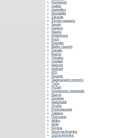
Humanost
Ljubav
Zanimljivo
Nostalgija
Zdravlje
Ženski magazin
Saveti
Karijera
Nauka
Arhitektura
Kuće
Enterijer
Bašte i bazeni
Zgrade
Razno
Tehnika
Uredjaji
Internet
Android
iOS
Svedok
Saobraćajne nesreće
Tuče
Požari
Vremenske nepogode
Razno
Životinje
Automobili
Oružje
Preživljavanje
Zabava
Putovanja
Afrika
Azija
Evropa
Severna Amerika
Južna Amerika