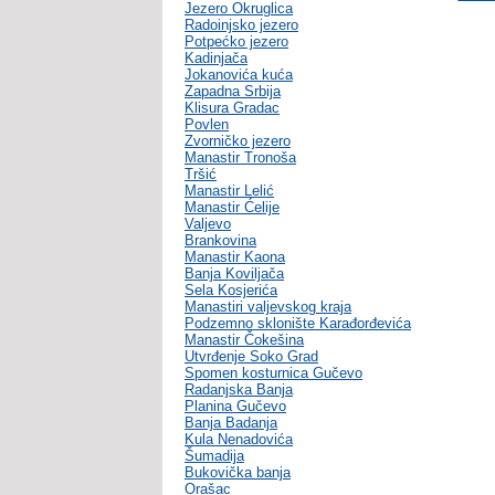
Jezero Okruglica
Radoinjsko jezero
Potpećko jezero
Kadinjača
Jokanovića kuća
Zapadna Srbija
Klisura Gradac
Povlen
Zvorničko jezero
Manastir Tronoša
Tršić
Manastir Lelić
Manastir Ćelije
Valjevo
Brankovina
Manastir Kaona
Banja Koviljača
Sela Kosjerića
Manastiri valjevskog kraja
Podzemno sklonište Karađorđevića
Manastir Čokešina
Utvrđenje Soko Grad
Spomen kosturnica Gučevo
Radanjska Banja
Planina Gučevo
Banja Badanja
Kula Nenadovića
Šumadija
Bukovička banja
Orašac