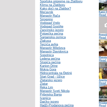
Sportske pripreme na Zlatiboru
Klima na Zlatiboru
Kako doći na Zlatibor?
Mećavnik
Katići 
Read
Manastir Rača
Sirogojno
Vodopad Vrelo
Vodopad Gostilje
Zaovinsko jezero
Potpećka pećina
Prenoć
Šarganska osmica
Read
Zlakusa
Terzića avlija
Manastir Mileševa
Manastir Davidovica
Sopotnica
Planeta
Ledena pećina
Read
Stopića pećina
Kanjon Drine
Mokra Gora
Hidrocentrala na Đetinji
Stari Grad - Užice
Zlatarsko jezero
Apartma
Read
Zlatar
Reka Lim
Manastir Sveti Nikola
Pribojska Banja
Ivanjica
Daićko jezero
Privata
Hadži-Prodanova pećina
Read