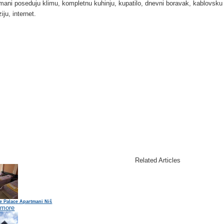
mani poseduju klimu, kompletnu kuhinju, kupatilo, dnevni boravak, kablovsku
ziju, internet.
Related Articles
e Palace Apartmani Niš
 more