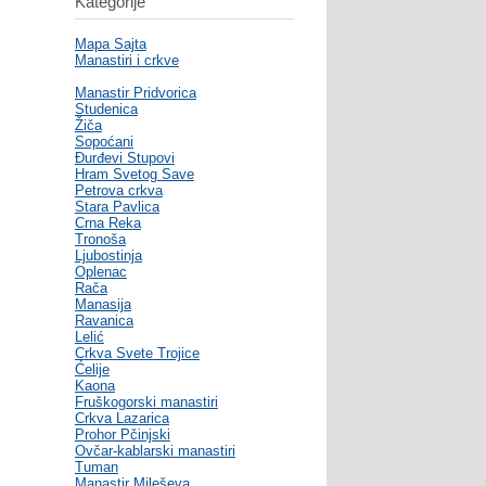
Kategorije
Mapa Sajta
Manastiri i crkve
Manastir Pridvorica
Studenica
Žiča
Sopoćani
Đurđevi Stupovi
Hram Svetog Save
Petrova crkva
Stara Pavlica
Crna Reka
Tronoša
Ljubostinja
Oplenac
Rača
Manasija
Ravanica
Lelić
Crkva Svete Trojice
Ćelije
Kaona
Fruškogorski manastiri
Crkva Lazarica
Prohor Pčinjski
Ovčar-kablarski manastiri
Tuman
Manastir Mileševa