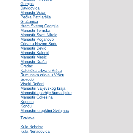
Gornjak
Davidovica
Manastir Vujan
Pećka Patrijaršija
Gračanica
Hram Svetog Georgija
Manastir Temska
Manastir Sveti Nikola
Manastir Poganovo
Crkve u Novom Sadu
Manastir Devič
Manastir Kalenić
Manastir Mesić
Manastir Drača
Gradac
Katolička crkva u Vršcu
Rumunska crkva u Vršcu
Suvodol
Visoki Dečani
Manastiri valjevskog kraja
Manastiri eparhije šumadijske
Manastir Čokešina
Koporin
Končul
Manastiri u opštini Svilajnac
Tvrđave
Kula Nebojsa
Kula Nenadovica