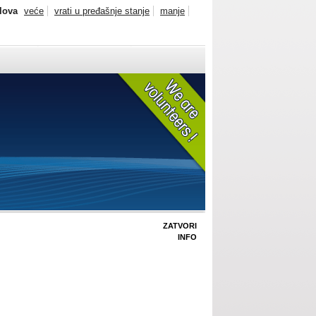
slova
veće
vrati u pređašnje stanje
manje
ZATVORI
INFO