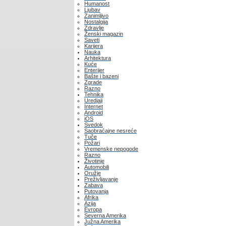
Humanost
Ljubav
Zanimljivo
Nostalgija
Zdravlje
Ženski magazin
Saveti
Karijera
Nauka
Arhitektura
Kuće
Enterijer
Bašte i bazeni
Zgrade
Razno
Tehnika
Uredjaji
Internet
Android
iOS
Svedok
Saobraćajne nesreće
Tuče
Požari
Vremenske nepogode
Razno
Životinje
Automobili
Oružje
Preživljavanje
Zabava
Putovanja
Afrika
Azija
Evropa
Severna Amerika
Južna Amerika