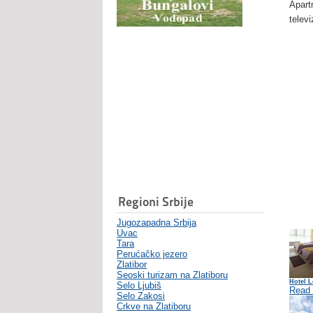
Apart
televi
Regioni Srbije
Jugozapadna Srbija
Uvac
Tara
Perućačko jezero
Zlatibor
Seoski turizam na Zlatiboru
Hotel L
Selo Ljubiš
Read
Selo Zakosi
Crkve na Zlatiboru