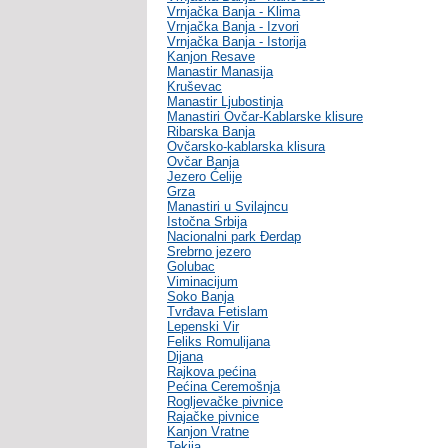
Vrnjačka Banja - Klima
Vrnjačka Banja - Izvori
Vrnjačka Banja - Istorija
Kanjon Resave
Manastir Manasija
Kruševac
Manastir Ljubostinja
Manastiri Ovčar-Kablarske klisure
Ribarska Banja
Ovčarsko-kablarska klisura
Ovčar Banja
Jezero Ćelije
Grza
Manastiri u Svilajncu
Istočna Srbija
Nacionalni park Đerdap
Srebrno jezero
Golubac
Viminacijum
Soko Banja
Tvrđava Fetislam
Lepenski Vir
Feliks Romulijana
Dijana
Rajkova pećina
Pećina Ceremošnja
Rogljevačke pivnice
Rajačke pivnice
Kanjon Vratne
Tekija