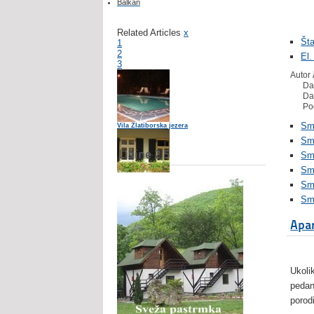
Balkan
Related Articles
x
Št
1
2
El.
3
Autor
Da
Da
Po
Sme
Vila Zlatiborska jezera
Sm
Lisine 2.5
Sme
Sme
Sme
Apartmani Popcic - Vrnjacka Banja
Sm
Apar
Hoteli u Novom Sadu Hotel Vigor
Ukoli
pedan
porod