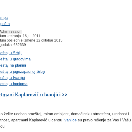
ampa
 pošta
Administrator
tum kreiranja: 16 jul 2011
tum poslednje izmene 12 oktobar 2015
godaka: 682639
štaj u Srbiji
eštaj u gradovima
štaj na planini
štaj u jugozapadnoj Srbiji
štaj u Ivanjici
estaj u banjama
tmani Kaplarević u Ivanjici
>>
ko želite udoban smeštaj, miran ambijent, domaćinsku atmosferu, urednost i
tnost, apartmani Kaplarević u centru
Ivanjice
su pravo rešenje za Vas i Vašu
icu.