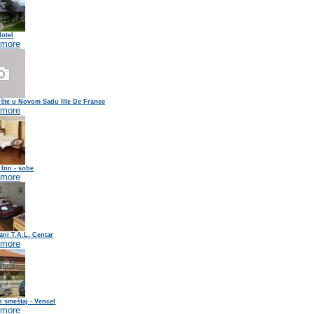
Hotel
 more
ište u Novom Sadu Ille De France
 more
 Inn - sobe
 more
ni T.A.L. Centar
 more
n smeštaj - Vencel
 more