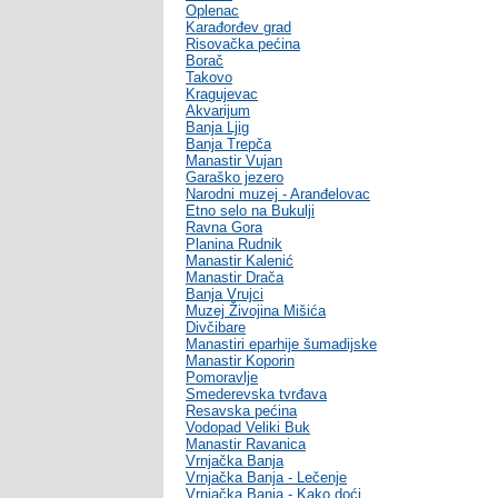
Oplenac
Karađorđev grad
Risovačka pećina
Borač
Takovo
Kragujevac
Akvarijum
Banja Ljig
Banja Trepča
Manastir Vujan
Garaško jezero
Narodni muzej - Aranđelovac
Etno selo na Bukulji
Ravna Gora
Planina Rudnik
Manastir Kalenić
Manastir Drača
Banja Vrujci
Muzej Živojina Mišića
Divčibare
Manastiri eparhije šumadijske
Manastir Koporin
Pomoravlje
Smederevska tvrđava
Resavska pećina
Vodopad Veliki Buk
Manastir Ravanica
Vrnjačka Banja
Vrnjačka Banja - Lečenje
Vrnjačka Banja - Kako doći