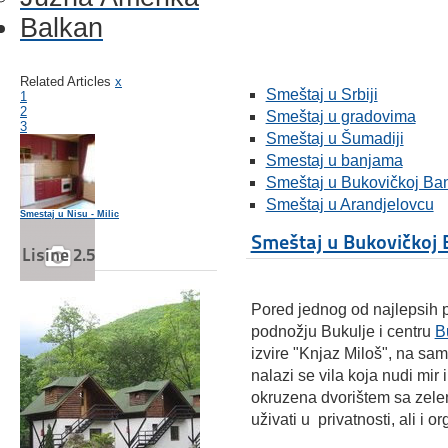
Balkan
Related Articles
x
Smeštaj u Srbiji
1
2
Smeštaj u gradovima
3
Smeštaj u Šumadiji
Smestaj u banjama
Smeštaj u Bukovičkoj Ban
Smeštaj u Arandjelovcu
Smestaj u Nisu - Milic
Smeštaj u Bukovičkoj 
Lisine 2.5
Smestaj u Topoli
Pored jednog od najlepsih p
podnožju Bukulje i centru
B
izvire "Knjaz Miloš", na s
nalazi se vila koja nudi mir 
Smeštaj u Ivanjici
okruzena dvorištem sa zele
uživati u privatnosti, ali i 