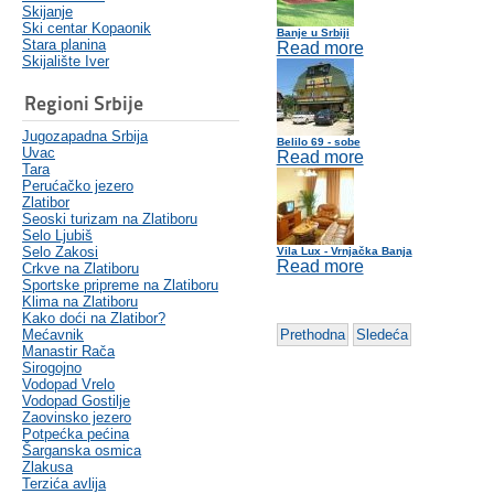
Skijanje
Ski centar Kopaonik
Banje u Srbiji
Stara planina
Read more
Skijalište Iver
Regioni Srbije
Jugozapadna Srbija
Belilo 69 - sobe
Uvac
Read more
Tara
Perućačko jezero
Zlatibor
Seoski turizam na Zlatiboru
Selo Ljubiš
Selo Zakosi
Vila Lux - Vrnjačka Banja
Read more
Crkve na Zlatiboru
Sportske pripreme na Zlatiboru
Klima na Zlatiboru
Kako doći na Zlatibor?
Mećavnik
Prethodna
Sledeća
Manastir Rača
Sirogojno
Vodopad Vrelo
Vodopad Gostilje
Zaovinsko jezero
Potpećka pećina
Šarganska osmica
Zlakusa
Terzića avlija