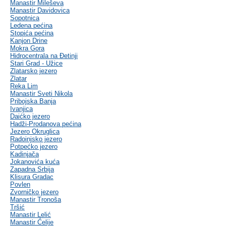
Manastir Mileševa
Manastir Davidovica
Sopotnica
Ledena pećina
Stopića pećina
Kanjon Drine
Mokra Gora
Hidrocentrala na Đetinji
Stari Grad - Užice
Zlatarsko jezero
Zlatar
Reka Lim
Manastir Sveti Nikola
Pribojska Banja
Ivanjica
Daićko jezero
Hadži-Prodanova pećina
Jezero Okruglica
Radoinjsko jezero
Potpećko jezero
Kadinjača
Jokanovića kuća
Zapadna Srbija
Klisura Gradac
Povlen
Zvorničko jezero
Manastir Tronoša
Tršić
Manastir Lelić
Manastir Ćelije