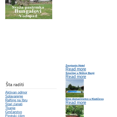
Zrenjanin Hotel
Read more
Smeštaj u Niškoj Banji
Read more
Šta raditi
Aktivan odmor
Splavarenje
Etno domaćinstvo u Klatičevu
Rafting na Ibru
Read more
Stari zanati
Tkanje
Grnčarstvo
Pirotski ćilim