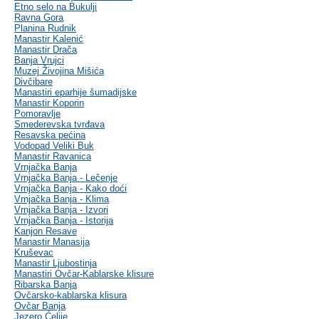
Etno selo na Bukulji
Ravna Gora
Planina Rudnik
Manastir Kalenić
Manastir Drača
Banja Vrujci
Muzej Živojina Mišića
Divčibare
Manastiri eparhije šumadijske
Manastir Koporin
Pomoravlje
Smederevska tvrđava
Resavska pećina
Vodopad Veliki Buk
Manastir Ravanica
Vrnjačka Banja
Vrnjačka Banja - Lečenje
Vrnjačka Banja - Kako doći
Vrnjačka Banja - Klima
Vrnjačka Banja - Izvori
Vrnjačka Banja - Istorija
Kanjon Resave
Manastir Manasija
Kruševac
Manastir Ljubostinja
Manastiri Ovčar-Kablarske klisure
Ribarska Banja
Ovčarsko-kablarska klisura
Ovčar Banja
Jezero Ćelije