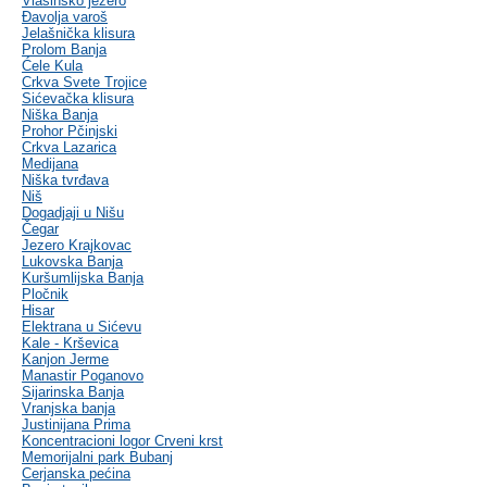
Vlasinsko jezero
Đavolja varoš
Jelašnička klisura
Prolom Banja
Ćele Kula
Crkva Svete Trojice
Sićevačka klisura
Niška Banja
Prohor Pčinjski
Crkva Lazarica
Medijana
Niška tvrđava
Niš
Dogadjaji u Nišu
Čegar
Jezero Krajkovac
Lukovska Banja
Kuršumlijska Banja
Pločnik
Hisar
Elektrana u Sićevu
Kale - Krševica
Kanjon Jerme
Manastir Poganovo
Sijarinska Banja
Vranjska banja
Justinijana Prima
Koncentracioni logor Crveni krst
Memorijalni park Bubanj
Cerjanska pećina