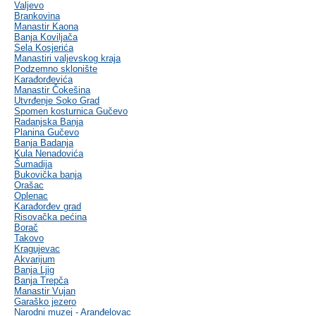
Valjevo
Brankovina
Manastir Kaona
Banja Koviljača
Sela Kosjerića
Manastiri valjevskog kraja
Podzemno sklonište
Karađorđevića
Manastir Čokešina
Utvrđenje Soko Grad
Spomen kosturnica Gučevo
Radanjska Banja
Planina Gučevo
Banja Badanja
Kula Nenadovića
Šumadija
Bukovička banja
Orašac
Oplenac
Karađorđev grad
Risovačka pećina
Borač
Takovo
Kragujevac
Akvarijum
Banja Ljig
Banja Trepča
Manastir Vujan
Garaško jezero
Narodni muzej - Aranđelovac