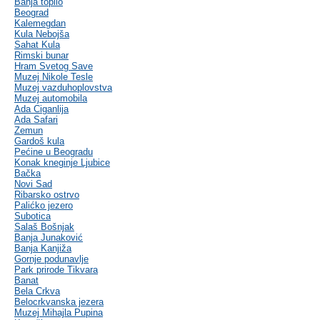
Banja topilo
Beograd
Kalemegdan
Kula Nebojša
Sahat Kula
Rimski bunar
Hram Svetog Save
Muzej Nikole Tesle
Muzej vazduhoplovstva
Muzej automobila
Ada Ciganlija
Ada Safari
Zemun
Gardoš kula
Pećine u Beogradu
Konak kneginje Ljubice
Bačka
Novi Sad
Ribarsko ostrvo
Palićko jezero
Subotica
Salaš Bošnjak
Banja Junaković
Banja Kanjiža
Gornje podunavlje
Park prirode Tikvara
Banat
Bela Crkva
Belocrkvanska jezera
Muzej Mihajla Pupina