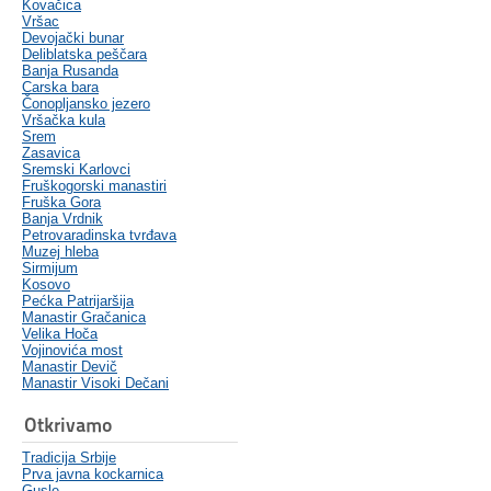
Kovačica
Vršac
Devojački bunar
Deliblatska peščara
Banja Rusanda
Carska bara
Čonopljansko jezero
Vršačka kula
Srem
Zasavica
Sremski Karlovci
Fruškogorski manastiri
Fruška Gora
Banja Vrdnik
Petrovaradinska tvrđava
Muzej hleba
Sirmijum
Kosovo
Pećka Patrijaršija
Manastir Gračanica
Velika Hoča
Vojinovića most
Manastir Devič
Manastir Visoki Dečani
Otkrivamo
Tradicija Srbije
Prva javna kockarnica
Gusle