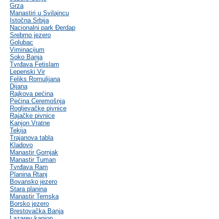
Grza
Manastiri u Svilajncu
Istočna Srbija
Nacionalni park Đerdap
Srebrno jezero
Golubac
Viminacijum
Soko Banja
Tvrđava Fetislam
Lepenski Vir
Feliks Romulijana
Dijana
Rajkova pećina
Pećina Ceremošnja
Rogljevačke pivnice
Rajačke pivnice
Kanjon Vratne
Tekija
Trajanova tabla
Kladovo
Manastir Gornjak
Manastir Tuman
Tvrđava Ram
Planina Rtanj
Bovansko jezero
Stara planina
Manastir Temska
Borsko jezero
Brestovačka Banja
Lazarev kanjon