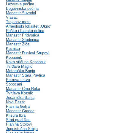
Lazareva pećina
Bogovinska pećina
Manastir Suvodol
Vlasac
Trajanov most
Arheološki lokalitet „Okno“
Raška i Ibarska dolina
Manastir Pridvorica
Manastir Studenica
Manastir Žiča
Koznica
Manastir Đurđevi Stupovi
Kopaonik
Kako stići na Kopaonik
Tvrđava Maglič
Mataruška Banja
Manastir Stara Pavlica
Petrova crkva
Sopoćani
Manastir Crna Reka
Tvrđava Koznik
Jošanička Banja
Novi Pazar
Planina Golija
Manastir Gradac
Klisura Ibra
Stari grad Ras
Planina Stolovi
Jugoistočna Srbija