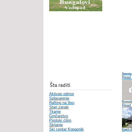
Smesta 
Read
Šta raditi
Aktivan odmor
Splavarenje
Prenoć
Rafting na Ibru
Read
Stari zanati
Tkanje
Grnčarstvo
Pirotski ćilim
Skijanje
Ski centar Kopaonik
Katići 