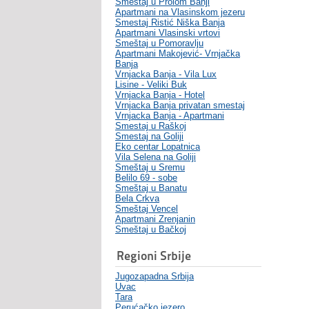
Smeštaj u Prolom Banji
Apartmani na Vlasinskom jezeru
Smestaj Ristić Niška Banja
Apartmani Vlasinski vrtovi
Smeštaj u Pomoravlju
Apartmani Makojević- Vrnjačka
Banja
Vrnjacka Banja - Vila Lux
Lisine - Veliki Buk
Vrnjacka Banja - Hotel
Vrnjacka Banja privatan smestaj
Vrnjacka Banja - Apartmani
Smestaj u Raškoj
Smestaj na Goliji
Eko centar Lopatnica
Vila Selena na Goliji
Smeštaj u Sremu
Belilo 69 - sobe
Smeštaj u Banatu
Bela Crkva
Smeštaj Vencel
Apartmani Zrenjanin
Smeštaj u Bačkoj
Regioni Srbije
Jugozapadna Srbija
Uvac
Tara
Perućačko jezero