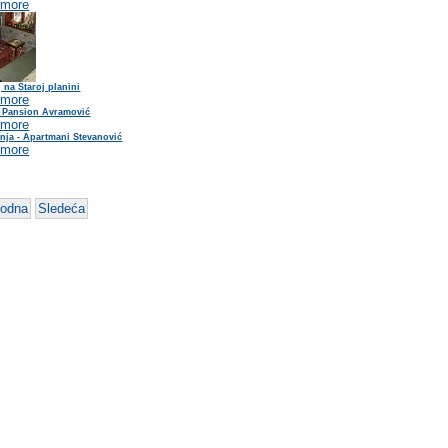
 more
 na Staroj planini
 more
- Pansion Avramović
 more
nja - Apartmani Stevanović
 more
hodna
Sledeća