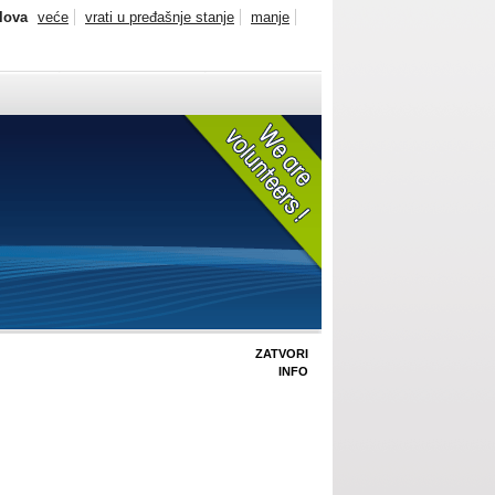
slova
veće
vrati u pređašnje stanje
manje
ZATVORI
INFO