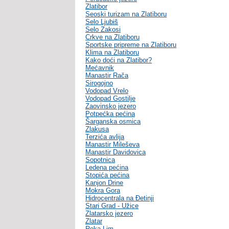
Zlatibor
Seoski turizam na Zlatiboru
Selo Ljubiš
Selo Zakosi
Crkve na Zlatiboru
Sportske pripreme na Zlatiboru
Klima na Zlatiboru
Kako doći na Zlatibor?
Mećavnik
Manastir Rača
Sirogojno
Vodopad Vrelo
Vodopad Gostilje
Zaovinsko jezero
Potpećka pećina
Šarganska osmica
Zlakusa
Terzića avlija
Manastir Mileševa
Manastir Davidovica
Sopotnica
Ledena pećina
Stopića pećina
Kanjon Drine
Mokra Gora
Hidrocentrala na Đetinji
Stari Grad - Užice
Zlatarsko jezero
Zlatar
Reka Lim