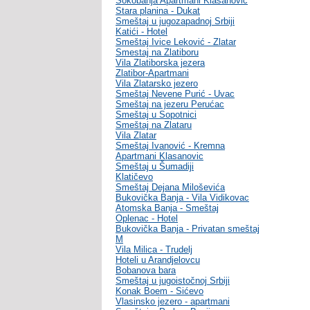
Sokobanja Apartmani Klasanovic
Stara planina - Dukat
Smeštaj u jugozapadnoj Srbiji
Katići - Hotel
Smeštaj Ivice Leković - Zlatar
Smestaj na Zlatiboru
Vila Zlatiborska jezera
Zlatibor-Apartmani
Vila Zlatarsko jezero
Smeštaj Nevene Purić - Uvac
Smeštaj na jezeru Perućac
Smeštaj u Sopotnici
Smeštaj na Zlataru
Vila Zlatar
Smeštaj Ivanović - Kremna
Apartmani Klasanovic
Smeštaj u Šumadiji
Klatičevo
Smeštaj Dejana Miloševića
Bukovička Banja - Vila Vidikovac
Atomska Banja - Smeštaj
Oplenac - Hotel
Bukovička Banja - Privatan smeštaj
M
Vila Milica - Trudelj
Hoteli u Arandjelovcu
Bobanova bara
Smeštaj u jugoistočnoj Srbiji
Konak Boem - Sićevo
Vlasinsko jezero - apartmani