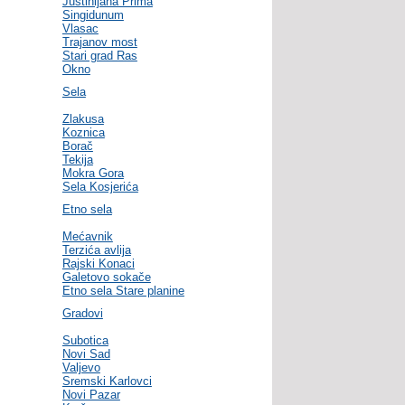
Justinijana Prima
Singidunum
Vlasac
Trajanov most
Stari grad Ras
Okno
Sela
Zlakusa
Koznica
Borač
Tekija
Mokra Gora
Sela Kosjerića
Etno sela
Mećavnik
Terzića avlija
Rajski Konaci
Galetovo sokače
Etno sela Stare planine
Gradovi
Subotica
Novi Sad
Valjevo
Sremski Karlovci
Novi Pazar