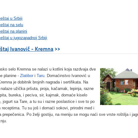
štaj u Srbiji
eštaj na selu
štaj na planini
štaj u jugozapadnoj Srbiji
taj Ivanović - Kremna
>>
nsko selo Kremna se nalazi u kotlini koja razdvaja dve
e planine -
Zlatibor
i
Taru
. Domaćinstvo Ivanović u
Kremna je dobitnik brojnih nagrada i sertifikata. Na
i nalaze užička pršuta, proja, kačamak, lepinja, razne
 pita, bureka, i peciva, sir, kajmak, domaće kiselo
 jogurt sa Tare, a tu su i razne poslastice i sve to po
m receptima. Tu su još i domaći sokovi, prirodni med i
a prepečenica. Po želji gostiju, na meniju se mogu naći sve vrste roštilja i jag
žnju.