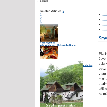
Balkan
Related Articles
x
Sme
1
2
Sm
3
Sme
Sme
Smeš
Hotel Gymnas
Vila Vidikovac - Bukovicka Banja
Lisine 2.5
Plani
čuven
selu 
Seoski turizam u parku prirode Golija-Studenica
trpez
vrsta
mleko,
stari
užičk
na ra