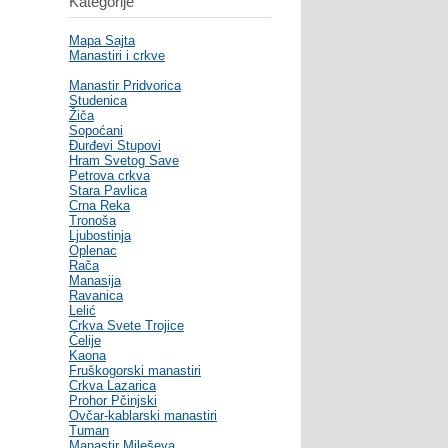
Kategorije
Mapa Sajta
Manastiri i crkve
Manastir Pridvorica
Studenica
Žiča
Sopoćani
Đurđevi Stupovi
Hram Svetog Save
Petrova crkva
Stara Pavlica
Crna Reka
Tronoša
Ljubostinja
Oplenac
Rača
Manasija
Ravanica
Lelić
Crkva Svete Trojice
Ćelije
Kaona
Fruškogorski manastiri
Crkva Lazarica
Prohor Pčinjski
Ovčar-kablarski manastiri
Tuman
Manastir Mileševa