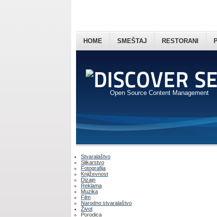
HOME
SMEŠTAJ
RESTORANI
Open Source Content Management
Stvaralaštvo
Slikarstvo
Fotografija
Književnost
Dizajn
Reklama
Muzika
Film
Narodno stvaralaštvo
Život
Porodica