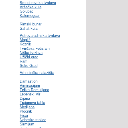
Smederevska tvrđava
Vršačka kula
Golubac
Kalemegdan
Rimski bunar
Sahat kula
Petrovaradinska tvrđava
Maglič
Koznik
Tvrrđava Fetislam
Niška tvrđava
Užički grad
Ram
Soko Grad
Arheološka nalazišta
Damastion
Viminacijum
Feliks Romulijana
Lepenski Vir
Dijana
Trajanova tabla
Medijana
Pločnik
Hisar
Nebeske stolice
Sirmijum