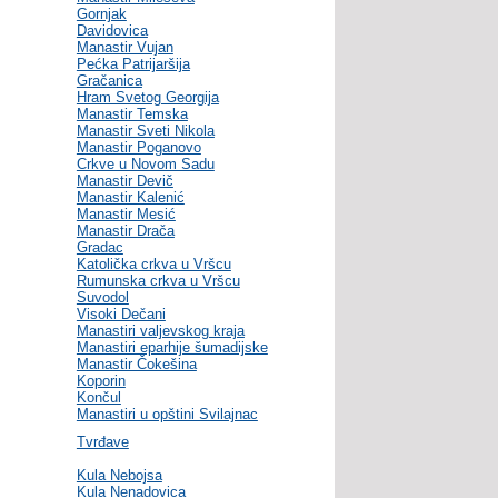
Gornjak
Davidovica
Manastir Vujan
Pećka Patrijaršija
Gračanica
Hram Svetog Georgija
Manastir Temska
Manastir Sveti Nikola
Manastir Poganovo
Crkve u Novom Sadu
Manastir Devič
Manastir Kalenić
Manastir Mesić
Manastir Drača
Gradac
Katolička crkva u Vršcu
Rumunska crkva u Vršcu
Suvodol
Visoki Dečani
Manastiri valjevskog kraja
Manastiri eparhije šumadijske
Manastir Čokešina
Koporin
Končul
Manastiri u opštini Svilajnac
Tvrđave
Kula Nebojsa
Kula Nenadovica