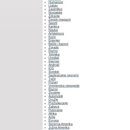
Humanost
Ljubav
Zanimljivo
Nostalgija
Zdravlje
Ženski magazin
Saveti
Karijera
Nauka
Arhitektura
Kuće
Enterijer
Bašte i bazeni
Zgrade
Razno
Tehnika
Uredjaji
Internet
Android
iOS
Svedok
Saobraćajne nesreće
Tuče
Požari
Vremenske nepogode
Razno
Životinje
Automobili
Oružje
Preživljavanje
Zabava
Putovanja
Afrika
Azija
Evropa
Severna Amerika
Južna Amerika