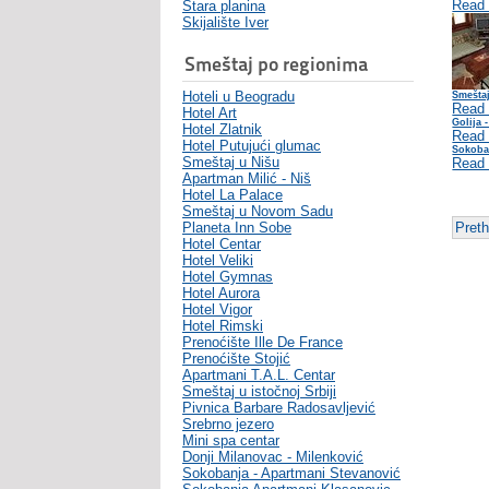
Read
Stara planina
Skijalište Iver
Smeštaj po regionima
Hoteli u Beogradu
Smeštaj
Read
Hotel Art
Golija 
Hotel Zlatnik
Read
Hotel Putujući glumac
Sokoba
Smeštaj u Nišu
Read
Apartman Milić - Niš
Hotel La Palace
Smeštaj u Novom Sadu
Planeta Inn Sobe
Pret
Hotel Centar
Hotel Veliki
Hotel Gymnas
Hotel Aurora
Hotel Vigor
Hotel Rimski
Prenoćište Ille De France
Prenoćište Stojić
Apartmani T.A.L. Centar
Smeštaj u istočnoj Srbiji
Pivnica Barbare Radosavljević
Srebrno jezero
Mini spa centar
Donji Milanovac - Milenković
Sokobanja - Apartmani Stevanović