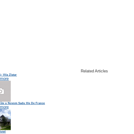
Related Articles
j- Vila Zlatar
 more
ište u Novom Sadu Ille De France
 more
Hotel