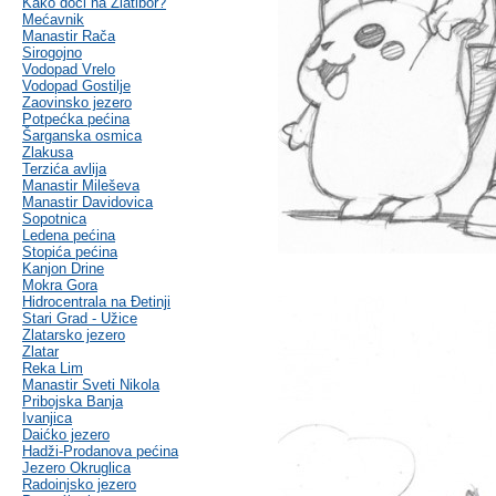
Kako doći na Zlatibor?
Mećavnik
Manastir Rača
Sirogojno
Vodopad Vrelo
Vodopad Gostilje
Zaovinsko jezero
Potpećka pećina
Šarganska osmica
Zlakusa
Terzića avlija
Manastir Mileševa
Manastir Davidovica
Sopotnica
Ledena pećina
Stopića pećina
Kanjon Drine
Mokra Gora
Hidrocentrala na Đetinji
Stari Grad - Užice
Zlatarsko jezero
Zlatar
Reka Lim
Manastir Sveti Nikola
Pribojska Banja
Ivanjica
Daićko jezero
Hadži-Prodanova pećina
Jezero Okruglica
Radoinjsko jezero