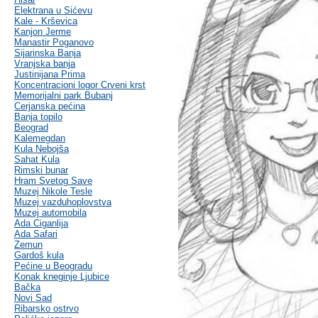
Elektrana u Sićevu
Kale - Krševica
Kanjon Jerme
Manastir Poganovo
Sijarinska Banja
Vranjska banja
Justinijana Prima
Koncentracioni logor Crveni krst
Memorijalni park Bubanj
Cerjanska pećina
Banja topilo
Beograd
Kalemegdan
Kula Nebojša
Sahat Kula
Rimski bunar
Hram Svetog Save
Muzej Nikole Tesle
Muzej vazduhoplovstva
Muzej automobila
Ada Ciganlija
Ada Safari
Zemun
Gardoš kula
Pećine u Beogradu
Konak kneginje Ljubice
Bačka
Novi Sad
Ribarsko ostrvo