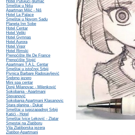
Hotel Putujući glumac
Smeštaj u Nišu
Apartman Milić - Niš
Hotel La Palace
Smeštaj u Novom Sadu
Planeta Inn Sobe
Hotel Centar
Hotel Veliki
Hotel Gymnas
Hotel Aurora
Hotel Vigor
Hotel Rimski
Prenoćište Ille De France
Prenoćište Stojić
Apartmani T.A.L. Centar
Smeštaj u istočnoj Srbiji
Pivnica Barbare Radosavljević
Srebrno jezero
Mini spa centar
Donji Milanovac - Milenković
Sokobanja - Apartmani
Stevanović
Sokobanja Apartmani Klasanovic
Stara planina - Dukat
Smeštaj u jugozapadnoj Srbiji
Katići - Hotel
Smeštaj Ivice Leković - Zlatar
Smestaj na Zlatiboru
Vila Zlatiborska jezera
Zlatibor-Apartmani