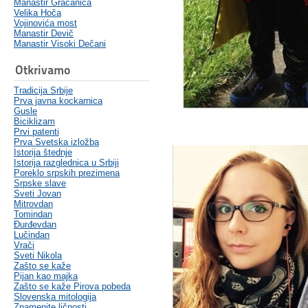
Manastir Gračanica
Velika Hoča
Vojinovića most
Manastir Devič
Manastir Visoki Dečani
Otkrivamo
Tradicija Srbije
Prva javna kockarnica
Gusle
Biciklizam
Prvi patenti
Prva Svetska izložba
Istorija štednje
Istorija razglednica u Srbiji
Poreklo srpskih prezimena
Srpske slave
Sveti Jovan
Mitrovdan
Tomindan
Đurđevdan
Lučindan
Vrači
Sveti Nikola
Zašto se kaže
Pijan kao majka
Zašto se kaže Pirova pobeda
Slovenska mitologija
Znamenite ličnosti