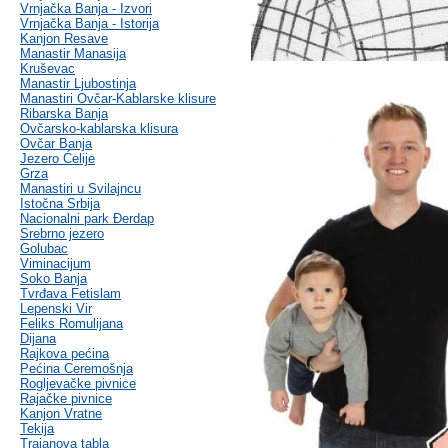
Vrnjačka Banja - Izvori
Vrnjačka Banja - Istorija
Kanjon Resave
Manastir Manasija
Kruševac
Manastir Ljubostinja
Manastiri Ovčar-Kablarske klisure
Ribarska Banja
Ovčarsko-kablarska klisura
Ovčar Banja
Jezero Ćelije
Grza
Manastiri u Svilajncu
Istočna Srbija
Nacionalni park Đerdap
Srebrno jezero
Golubac
Viminacijum
Soko Banja
Tvrđava Fetislam
Lepenski Vir
Feliks Romulijana
Dijana
Rajkova pećina
Pećina Ceremošnja
Rogljevačke pivnice
Rajačke pivnice
Kanjon Vratne
Tekija
Trajanova tabla