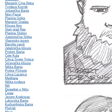
Manastir Crna Reka
Tvrđava Koznik
Jošanička Banja
Novi Pazar
Planina Golija
Manastir Gradac
Klisura Ibra
Stari grad Ras
Planina Stolovi
Jugoistočna Srbija
Vlasinsko jezero
Đavolja varoš
Jelašnička klisura
Prolom Banja
Ćele Kula
Crkva Svete Trojice
Sićevačka klisura
Niška Banja
Prohor Pčinjski
Crkva Lazarica
Medijana
Niška tvrđava
Niš
Dogadjaji u Nišu
Čegar
Jezero Krajkovac
Lukovska Banja
Kuršumlijska Banja
Pločnik
Hisar