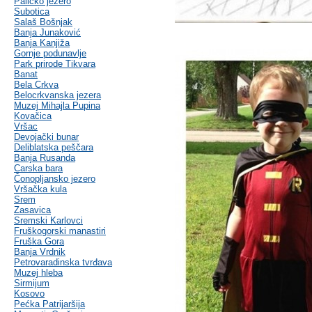
Palićko jezero
Subotica
Salaš Bošnjak
Banja Junaković
Banja Kanjiža
Gornje podunavlje
Park prirode Tikvara
Banat
Bela Crkva
Belocrkvanska jezera
Muzej Mihajla Pupina
Kovačica
Vršac
Devojački bunar
Deliblatska peščara
Banja Rusanda
Carska bara
Čonopljansko jezero
Vršačka kula
Srem
Zasavica
Sremski Karlovci
Fruškogorski manastiri
Fruška Gora
Banja Vrdnik
Petrovaradinska tvrđava
Muzej hleba
Sirmijum
Kosovo
Pećka Patrijaršija