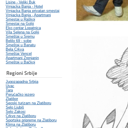
Lisine - Veliki Buk
Vrnjacka Banja - Hotel
Vrnjacka Banja privatan smestaj
Vrnjacka Banja - Apartmani
Smestaj u Raškoj
Smestaj na Goliji
Eko centar Lopatnica
Vila Selena na Goliji
Smeštaj u Sremu
Belilo 69 - sobe
Smeštaj u Banatu
Bela Crkva
Smeštaj Vencel
Apartmani Zrenjanin
Smeštaj u Bačkoj
Regioni Srbije
Jugozapadna Srbija
Uvac
Tara
Perućačko jezero
Zlatibor
Seoski turizam na Zlatiboru
Selo Ljubiš
Selo Zakosi
Crkve na Zlatiboru
Sportske pripreme na Zlatiboru
Klima na Zlatiboru