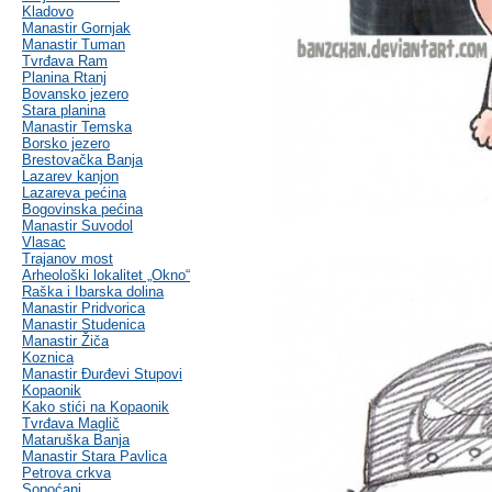
Kladovo
Manastir Gornjak
Manastir Tuman
Tvrđava Ram
Planina Rtanj
Bovansko jezero
Stara planina
Manastir Temska
Borsko jezero
Brestovačka Banja
Lazarev kanjon
Lazareva pećina
Bogovinska pećina
Manastir Suvodol
Vlasac
Trajanov most
Arheološki lokalitet „Okno“
Raška i Ibarska dolina
Manastir Pridvorica
Manastir Studenica
Manastir Žiča
Koznica
Manastir Đurđevi Stupovi
Kopaonik
Kako stići na Kopaonik
Tvrđava Maglič
Mataruška Banja
Manastir Stara Pavlica
Petrova crkva
Sopoćani