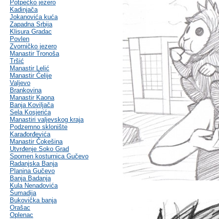
Potpećko jezero
Kadinjača
Jokanovića kuća
Zapadna Srbija
Klisura Gradac
Povlen
Zvorničko jezero
Manastir Tronoša
Tršić
Manastir Lelić
Manastir Ćelije
Valjevo
Brankovina
Manastir Kaona
Banja Koviljača
Sela Kosjerića
Manastiri valjevskog kraja
Podzemno sklonište
Karađorđevića
Manastir Čokešina
Utvrđenje Soko Grad
Spomen kosturnica Gučevo
Radanjska Banja
Planina Gučevo
Banja Badanja
Kula Nenadovića
Šumadija
Bukovička banja
Orašac
Oplenac