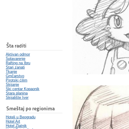
Šta raditi
Aktivan odmor
Splavarenje
Rafting na Ibru
Stari zanati
Tkanje
Grnčarstvo
Pirotski ćilim
Skijanje
Ski centar Kopaonik
Stara planina
Skijalište Iver
Smeštaj po regionima
Hoteli u Beogradu
Hotel Art
Hotel Zlatnik