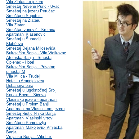
Vila Zlatarsko jezero
Smeštaj Nevene Purić - Uvac
Smeštaj na jezeru Perućac
Smeštaj u Sopotnici
Smeštaj na Zlataru
Vila Zlatar
Smeštaj Ivanović - Kremna
Apartmani Klasanovic
Smeštaj u Šumadiji
Klatičevo
Smeštaj Dejana Miloševića
Bukovička Banja - Vila Vidikovac
Atomska Banja - Smeštaj
Oplenac - Hotel
Bukovička Banja - Privatan
smeštaj M
Vila Milica - Trudelj
Hoteli u Arandjelovcu
Bobanova bara
Smeštaj u jugoistočnoj Srbiji
Konak Boem - Sićevo
Vlasinsko jezero - apartmani
Smeštaj u Prolom Banji
Apartmani na Vlasinskom jezeru
Smestaj Ristić Niška Banja
Apartmani Vlasinski vrtovi
Smeštaj u Pomoravlju
Apartmani Makojević- Vrnjačka
Banja
Vrnjacka Banja - Vila Lux