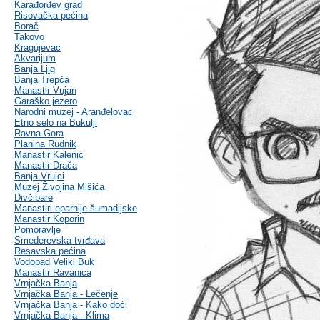
Karađorđev grad
Risovačka pećina
Borač
Takovo
Kragujevac
Akvarijum
Banja Ljig
Banja Trepča
Manastir Vujan
Garaško jezero
Narodni muzej - Aranđelovac
Etno selo na Bukulji
Ravna Gora
Planina Rudnik
Manastir Kalenić
Manastir Drača
Banja Vrujci
Muzej Živojina Mišića
Divčibare
Manastiri eparhije šumadijske
Manastir Koporin
Pomoravlje
Smederevska tvrđava
Resavska pećina
Vodopad Veliki Buk
Manastir Ravanica
Vrnjačka Banja
Vrnjačka Banja - Lečenje
Vrnjačka Banja - Kako doći
Vrnjačka Banja - Klima