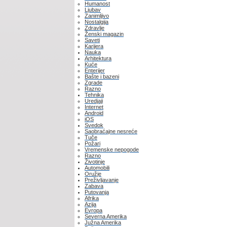
Humanost
Ljubav
Zanimljivo
Nostalgija
Zdravlje
Ženski magazin
Saveti
Karijera
Nauka
Arhitektura
Kuće
Enterijer
Bašte i bazeni
Zgrade
Razno
Tehnika
Uredjaji
Internet
Android
iOS
Svedok
Saobraćajne nesreće
Tuče
Požari
Vremenske nepogode
Razno
Životinje
Automobili
Oružje
Preživljavanje
Zabava
Putovanja
Afrika
Azija
Evropa
Severna Amerika
Južna Amerika