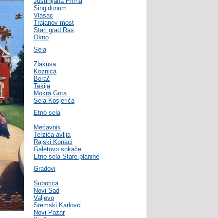
Justinijana Prima
Singidunum
Vlasac
Trajanov most
Stari grad Ras
Okno
Sela
Zlakusa
Koznica
Borač
Tekija
Mokra Gora
Sela Kosjerića
Etno sela
Mećavnik
Terzića avlija
Rajski Konaci
Galetovo sokače
Etno sela Stare planine
Gradovi
Subotica
Novi Sad
Valjevo
Sremski Karlovci
Novi Pazar