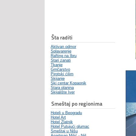
Šta raditi
Aktivan odmor
Splavarenje
Rafting na Ibru
Stari zanati
Tkanje
Grnčarstvo
Pirotski ćilim
Skijanje
Ski centar Kopaonik
Stara planina
Skijalište Iver
Smeštaj po regionima
Hoteli u Beogradu
Hotel Art
Hotel Zlatnik
Hotel Putujući glumac
Smeštaj u Nišu
Apartman Milić - Niš