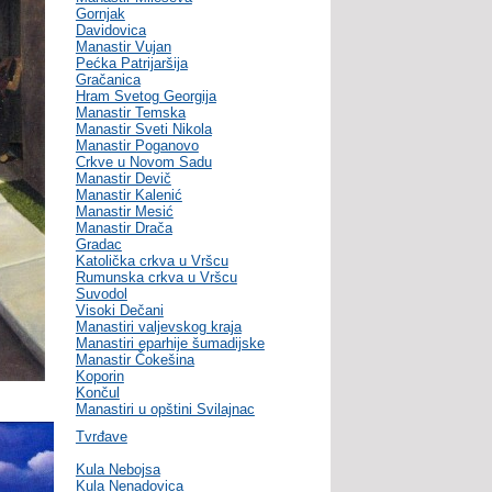
Gornjak
Davidovica
Manastir Vujan
Pećka Patrijaršija
Gračanica
Hram Svetog Georgija
Manastir Temska
Manastir Sveti Nikola
Manastir Poganovo
Crkve u Novom Sadu
Manastir Devič
Manastir Kalenić
Manastir Mesić
Manastir Drača
Gradac
Katolička crkva u Vršcu
Rumunska crkva u Vršcu
Suvodol
Visoki Dečani
Manastiri valjevskog kraja
Manastiri eparhije šumadijske
Manastir Čokešina
Koporin
Končul
Manastiri u opštini Svilajnac
Tvrđave
Kula Nebojsa
Kula Nenadovica