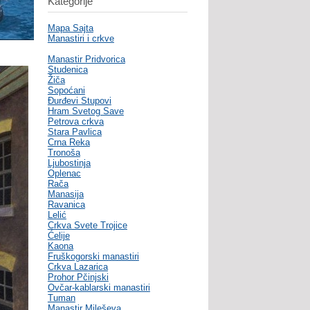
Kategorije
Mapa Sajta
Manastiri i crkve
Manastir Pridvorica
Studenica
Žiča
Sopoćani
Đurđevi Stupovi
Hram Svetog Save
Petrova crkva
Stara Pavlica
Crna Reka
Tronoša
Ljubostinja
Oplenac
Rača
Manasija
Ravanica
Lelić
Crkva Svete Trojice
Ćelije
Kaona
Fruškogorski manastiri
Crkva Lazarica
Prohor Pčinjski
Ovčar-kablarski manastiri
Tuman
Manastir Mileševa