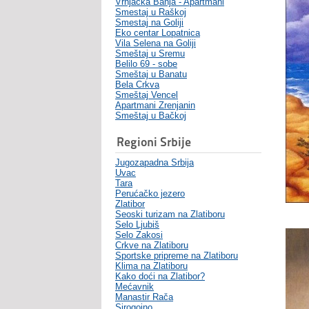
Vrnjacka Banja - Apartmani
Smestaj u Raškoj
Smestaj na Goliji
Eko centar Lopatnica
Vila Selena na Goliji
Smeštaj u Sremu
Belilo 69 - sobe
Smeštaj u Banatu
Bela Crkva
Smeštaj Vencel
Apartmani Zrenjanin
Smeštaj u Bačkoj
Regioni Srbije
Jugozapadna Srbija
Uvac
Tara
Perućačko jezero
Zlatibor
Seoski turizam na Zlatiboru
Selo Ljubiš
Selo Zakosi
Crkve na Zlatiboru
Sportske pripreme na Zlatiboru
Klima na Zlatiboru
Kako doći na Zlatibor?
Mećavnik
Manastir Rača
Sirogojno