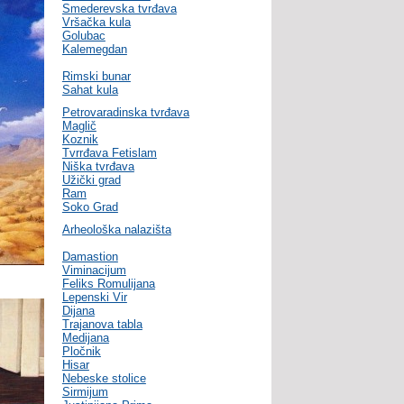
Smederevska tvrđava
Vršačka kula
Golubac
Kalemegdan
Rimski bunar
Sahat kula
Petrovaradinska tvrđava
Maglič
Koznik
Tvrrđava Fetislam
Niška tvrđava
Užički grad
Ram
Soko Grad
Arheološka nalazišta
Damastion
Viminacijum
Feliks Romulijana
Lepenski Vir
Dijana
Trajanova tabla
Medijana
Pločnik
Hisar
Nebeske stolice
Sirmijum