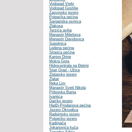
Vodopad Vrelo
Vodopad Gostilje
Zaovinsko jezero
Potpećka pećina
Šarganska osmica
Zlakusa
Terzića avlija
Manastir Mileševa
Manastir Davidovica
Sopotnica
Ledena pećina
Stopića pećina
Kanjon Drine
Mokra Gora
Hidrocentrala na Đetinji
Stari Grad - Užice
Zlatarsko jezero
Zlatar
Reka Lim
Manastir Sveti Nikola
Pribojska Banja
Ivanjica
Daićko jezero
Hadži-Prodanova pećina
Jezero Okruglica
Radoinjsko jezero
Potpećko jezero
Kadinjača
Jokanovića kuća
Zapadna Srbija