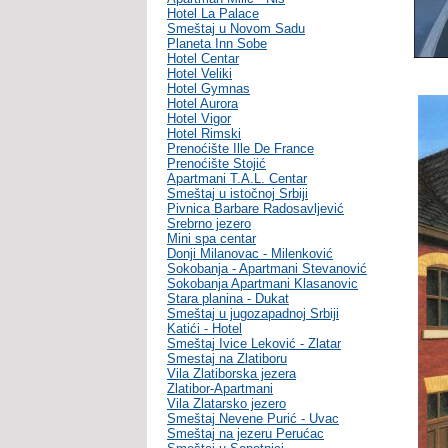
Hotel La Palace
Smeštaj u Novom Sadu
Planeta Inn Sobe
Hotel Centar
Hotel Veliki
Hotel Gymnas
Hotel Aurora
Hotel Vigor
Hotel Rimski
Prenoćište Ille De France
Prenoćište Stojić
Apartmani T.A.L. Centar
Smeštaj u istočnoj Srbiji
Pivnica Barbare Radosavljević
Srebrno jezero
Mini spa centar
Donji Milanovac - Milenković
Sokobanja - Apartmani Stevanović
Sokobanja Apartmani Klasanovic
Stara planina - Dukat
Smeštaj u jugozapadnoj Srbiji
Katići - Hotel
Smeštaj Ivice Leković - Zlatar
Smestaj na Zlatiboru
Vila Zlatiborska jezera
Zlatibor-Apartmani
Vila Zlatarsko jezero
Smeštaj Nevene Purić - Uvac
Smeštaj na jezeru Perućac