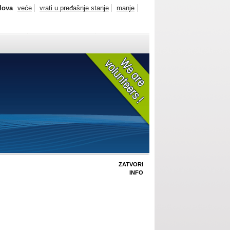
slova
veće
vrati u pređašnje stanje
manje
ZATVORI
INFO