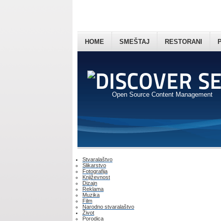
HOME
SMEŠTAJ
RESTORANI
Open Source Content Management
Stvaralaštvo
Slikarstvo
Fotografija
Književnost
Dizajn
Reklama
Muzika
Film
Narodno stvaralaštvo
Život
Porodica