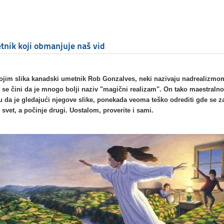
nik koji obmanjuje naš vid
kojim slika kanadski umetnik Rob Gonzalves, neki nazivaju nadrealizmom
se čini da je mnogo bolji naziv "magični realizam". On tako maestralno
ju da je gledajući njegove slike, ponekada veoma teško odrediti gde se z
 svet, a počinje drugi. Uostalom, proverite i sami.