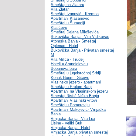
Smeštaj u Sopotnici
Smeštaj na Zlataru
Vila Zlatar
Smeštaj Ivanović - Kremna
Apartmani Klasanovic
Smeštaj u Šumadiji
Klatičevo
Smeštaj Dejana Miloševića
Bukovička Banja - Vila Vidikovac
Atomska Banja - Smeštaj
Oplenac - Hotel
Bukovička Banja - Privatan smeštaj
M
Vila Milica - Trudelj
Hoteli u Arandjelovcu
Bobanova bara
Smeštaj u jugoistočnoj Srbiji
Konak Boem - Sićevo
Vlasinsko jezero - apartmani
Smeštaj u Prolom Banji
Apartmani na Vlasinskom jezeru
Smestaj Ristić Niška Banja
Apartmani Vlasinski vrtovi
Smeštaj u Pomoravlju
Apartmani Makojević- Vrnjačka
Banja
Vrnjacka Banja - Vila Lux
Lisine - Veliki Buk
Vrnjacka Banja - Hotel
Vrnjacka Banja privatan smestaj