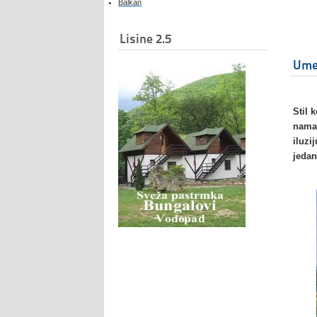
Balkan
Lisine 2.5
Umet
Stil 
nama 
iluzi
jedan