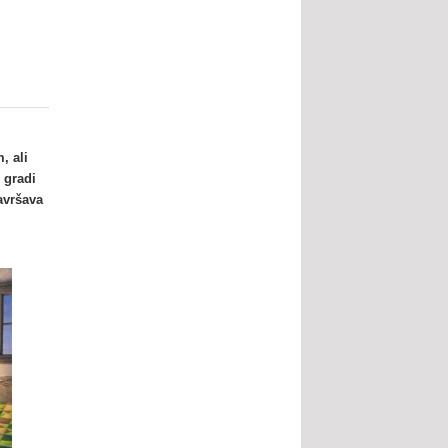
, ali
 gradi
avršava