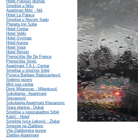
Hotel Putujući glumac
Smeštaj u Nišu
Apartman Milić - Niš
Hotel La Palace
Smeštaj u Novom Sadu
Planeta Inn Sobe
Hotel Centar
Hotel Veliki
Hotel Gymnas
Hotel Aurora
Hotel Vigor
Hotel Rimski
Prenoćište Ille De France
Prenoćište Stojić
Apartmani T.A.L. Centar
Smeštaj u istočnoj Srbiji
Pivnica Barbare Radosavljević
Srebrno jezero
Mini spa centar
Donji Milanovac - Milenković
Sokobanja - Apartmani
Stevanović
Sokobanja Apartmani Klasanovic
Stara planina - Dukat
Smeštaj u jugozapadnoj Srbiji
Katići - Hotel
Smeštaj Ivice Leković - Zlatar
Smestaj na Zlatiboru
Vila Zlatiborska jezera
Zlatibor-Apartmani