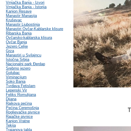
Vrnjačka Banja - Izvori
Vrnjačka Banja - Istorija
Kanjon Resave
Manastir Manasija
Kruševac
Manastir Ljubostinja
Manastiri Ovčar-Kablarske klisure
Ribarska Banja
Ovčarsko-kablarska klisura
Ovčar Banja
Jezero Ćelije
Grza
Manastiri u Svilajncu
Istočna Srbija
Nacionalni park Đerdap
Srebrno jezero
Golubac
Viminacijum
Soko Banja
Tvrđava Fetislam
Lepenski Vir
Feliks Romulijana
Dijana
Rajkova pećina
Pećina Ceremošnja
T
Rogljevačke pivnice
Rajačke pivnice
Kanjon Vratne
Tekija
Trajanova tabla