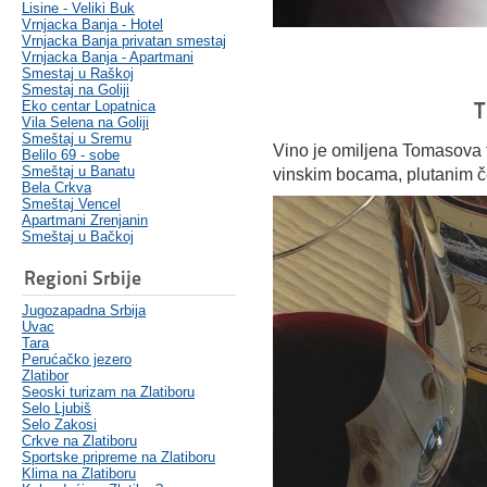
Lisine - Veliki Buk
Vrnjacka Banja - Hotel
Vrnjacka Banja privatan smestaj
Vrnjacka Banja - Apartmani
Smestaj u Raškoj
Smestaj na Goliji
T
Eko centar Lopatnica
Vila Selena na Goliji
Smeštaj u Sremu
Vino je omiljena Tomasova t
Belilo 69 - sobe
Smeštaj u Banatu
vinskim bocama, plutanim č
Bela Crkva
Smeštaj Vencel
Apartmani Zrenjanin
Smeštaj u Bačkoj
Regioni Srbije
Jugozapadna Srbija
Uvac
Tara
Perućačko jezero
Zlatibor
Seoski turizam na Zlatiboru
Selo Ljubiš
Selo Zakosi
Crkve na Zlatiboru
Sportske pripreme na Zlatiboru
Klima na Zlatiboru