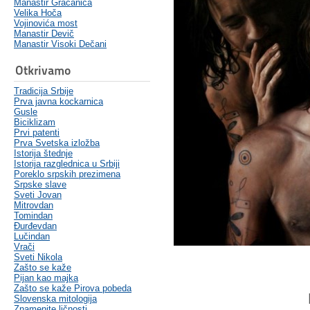
Manastir Gračanica
Velika Hoča
Vojinovića most
Manastir Devič
Manastir Visoki Dečani
Otkrivamo
Tradicija Srbije
Prva javna kockarnica
Gusle
Biciklizam
Prvi patenti
Prva Svetska izložba
Istorija štednje
Istorija razglednica u Srbiji
Poreklo srpskih prezimena
Srpske slave
Sveti Jovan
Mitrovdan
Tomindan
Đurđevdan
Lučindan
Vrači
Sveti Nikola
Zašto se kaže
Pijan kao majka
Zašto se kaže Pirova pobeda
Slovenska mitologija
Znamenite ličnosti