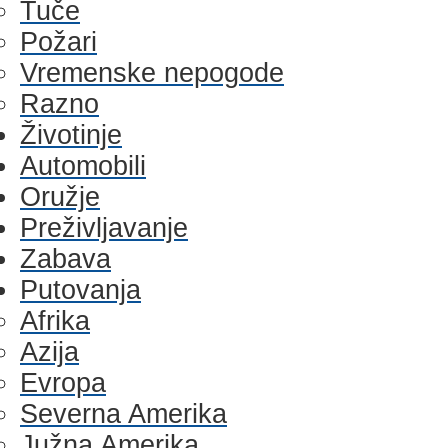
Tuče
Požari
Vremenske nepogode
Razno
Životinje
Automobili
Oružje
Preživljavanje
Zabava
Putovanja
Afrika
Azija
Evropa
Severna Amerika
Južna Amerika