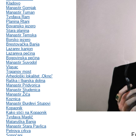
Kladovo
Manastir Gornjak
Manastir Tuman
Tvrđava Ram
Planina Rtanj
Bovansko jezero
Stara planina
Manastir Temska
Borsko jezero
Brestovačka Banja
Lazarev kanjon
Lazareva pećina
Bogovinska pećina
Manastir Suvodol
Vlasac
Trajanov most
Arheološki lokalitet „Okno“
Raška i Ibarska dolina
Manastir Pridvorica
Manastir Studenica
Manastir Žiča
Koznica
Manastir Đurđevi Stupovi
Kopaonik
Kako stići na Kopaonik
Tvrđava Maglič
Mataruška Banja
Manastir Stara Pavlica
Petrova crkva
E
Sopoćani