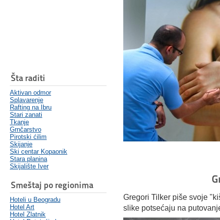
Šta raditi
Aktivan odmor
Splavarenje
Rafting na Ibru
Stari zanati
Tkanje
Grnčarstvo
Pirotski ćilim
Skijanje
Ski centar Kopaonik
Stara planina
Skijalište Iver
G
Smeštaj po regionima
Gregori Tilker piše svoje "
Hoteli u Beogradu
Hotel Art
slike potsećaju na putovan
Hotel Zlatnik