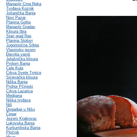
Manastir Crna Reka
Tvrđava Koznik
Jošanička Banja
Novi Pazar
Planina Golija
Manastir Gradac
Klisura Ibra
Stari grad Ras
Planina Stolovi
Jugoistočna Srbija
Vlasinsko jezero
Đavolja varoš
Jelašnička klisura
Prolom Banja
Ćele Kula
Crkva Svete Trojice
Sićevačka klisura
Niška Banja
Prohor Pčinjski
Crkva Lazarica
Medijana
Niška tvrđava
Niš
Dogadjaji u Nišu
Čegar
Jezero Krajkovac
Lukovska Banja
Kuršumlijska Banja
Pločnik
Hisar