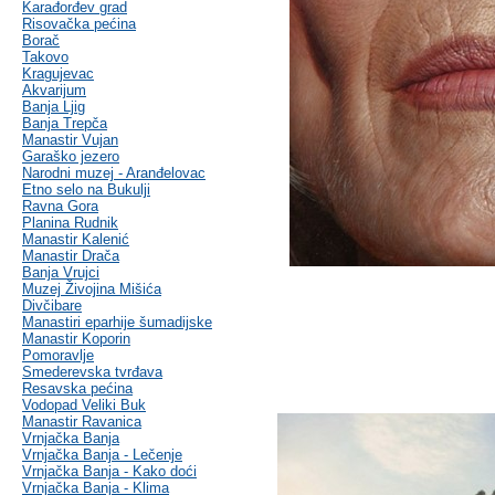
Karađorđev grad
Risovačka pećina
Borač
Takovo
Kragujevac
Akvarijum
Banja Ljig
Banja Trepča
Manastir Vujan
Garaško jezero
Narodni muzej - Aranđelovac
Etno selo na Bukulji
Ravna Gora
Planina Rudnik
Manastir Kalenić
Manastir Drača
Banja Vrujci
Muzej Živojina Mišića
Divčibare
Manastiri eparhije šumadijske
Manastir Koporin
Pomoravlje
Smederevska tvrđava
Resavska pećina
Vodopad Veliki Buk
Manastir Ravanica
Vrnjačka Banja
Vrnjačka Banja - Lečenje
Vrnjačka Banja - Kako doći
Vrnjačka Banja - Klima