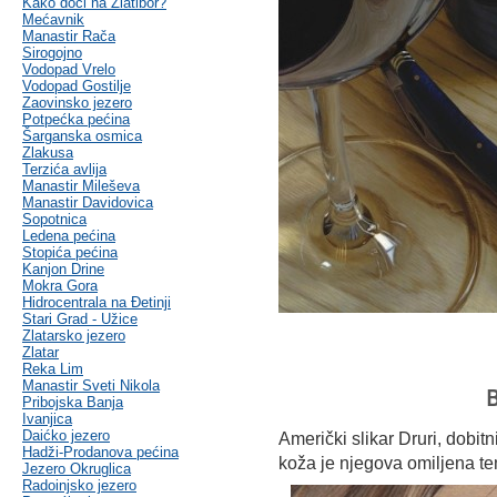
Kako doći na Zlatibor?
Mećavnik
Manastir Rača
Sirogojno
Vodopad Vrelo
Vodopad Gostilje
Zaovinsko jezero
Potpećka pećina
Šarganska osmica
Zlakusa
Terzića avlija
Manastir Mileševa
Manastir Davidovica
Sopotnica
Ledena pećina
Stopića pećina
Kanjon Drine
Mokra Gora
Hidrocentrala na Đetinji
Stari Grad - Užice
Zlatarsko jezero
Zlatar
Reka Lim
Manastir Sveti Nikola
B
Pribojska Banja
Ivanjica
Daićko jezero
Američki slikar Druri, dobit
Hadži-Prodanova pećina
koža je njegova omiljena t
Jezero Okruglica
Radoinjsko jezero