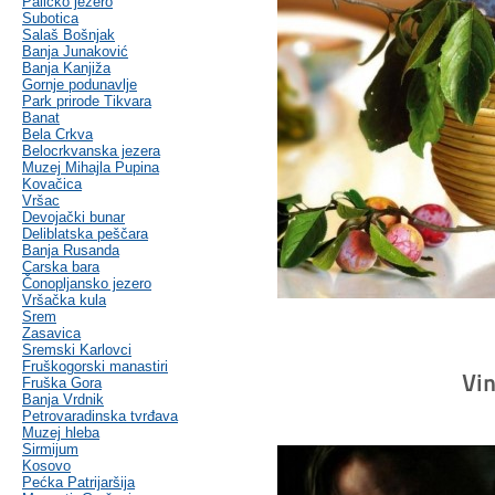
Palićko jezero
Subotica
Salaš Bošnjak
Banja Junaković
Banja Kanjiža
Gornje podunavlje
Park prirode Tikvara
Banat
Bela Crkva
Belocrkvanska jezera
Muzej Mihajla Pupina
Kovačica
Vršac
Devojački bunar
Deliblatska peščara
Banja Rusanda
Carska bara
Čonopljansko jezero
Vršačka kula
Srem
Zasavica
Sremski Karlovci
Fruškogorski manastiri
Vi
Fruška Gora
Banja Vrdnik
Petrovaradinska tvrđava
Muzej hleba
Sirmijum
Kosovo
Pećka Patrijaršija