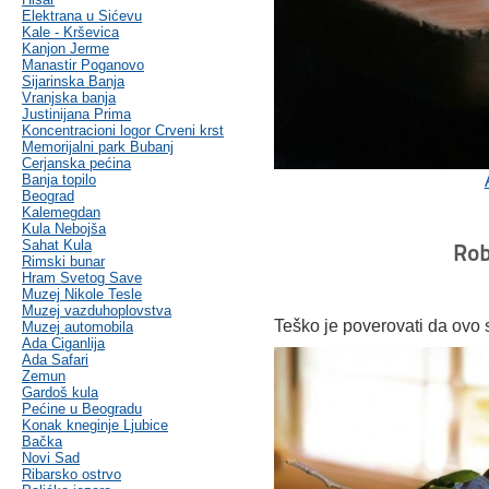
Elektrana u Sićevu
Kale - Krševica
Kanjon Jerme
Manastir Poganovo
Sijarinska Banja
Vranjska banja
Justinijana Prima
Koncentracioni logor Crveni krst
Memorijalni park Bubanj
Cerjanska pećina
Banja topilo
Beograd
Kalemegdan
Kula Nebojša
Sahat Kula
Rob
Rimski bunar
Hram Svetog Save
Muzej Nikole Tesle
Muzej vazduhoplovstva
Teško je poverovati da ovo 
Muzej automobila
Ada Ciganlija
Ada Safari
Zemun
Gardoš kula
Pećine u Beogradu
Konak kneginje Ljubice
Bačka
Novi Sad
Ribarsko ostrvo