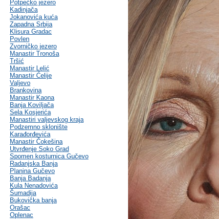
Potpećko jezero
Kadinjača
Jokanovića kuća
Zapadna Srbija
Klisura Gradac
Povlen
Zvorničko jezero
Manastir Tronoša
Tršić
Manastir Lelić
Manastir Ćelije
Valjevo
Brankovina
Manastir Kaona
Banja Koviljača
Sela Kosjerića
Manastiri valjevskog kraja
Podzemno sklonište
Karađorđevića
Manastir Čokešina
Utvrđenje Soko Grad
Spomen kosturnica Gučevo
Radanjska Banja
Planina Gučevo
Banja Badanja
Kula Nenadovića
Šumadija
Bukovička banja
Orašac
Oplenac