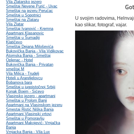
Vila Zlatarsko jezero
Got
Smeštaj Nevene Purić - Uvac
Smeštaj na jezeru Perućac
Smeštaj u Sopotnici
U svojim radovima, Helnvajn
Smeštaj na Zlataru
Vila Zlatar
kao slikar, fotograf, vajar.
Smeštaj Ivanović - Kremna
Apartmani Klasanovic
Smeštaj u Šumadiji
Klatičevo
Smeštaj Dejana Miloševića
Bukovička Banja - Vila Vidikovac
Atomska Banja - Smeštaj
Oplenac - Hotel
Bukovička Banja - Privatan
smeštaj M
Vila Milica - Trudelj
Hoteli u Arandjelovcu
Bobanova bara
Smeštaj u jugoistočnoj Srbiji
Konak Boem - Sićevo
Vlasinsko jezero - apartmani
Smeštaj u Prolom Banji
Apartmani na Vlasinskom jezeru
Smestaj Ristić Niška Banja
Apartmani Vlasinski vrtovi
Smeštaj u Pomoravlju
Apartmani Makojević- Vrnjačka
Banja
Vrnjacka Banja - Vila Lux