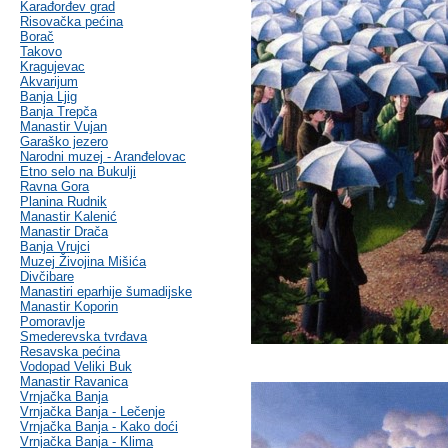
Karađorđev grad
Risovačka pećina
Borač
Takovo
Kragujevac
Akvarijum
Banja Ljig
Banja Trepča
Manastir Vujan
Garaško jezero
Narodni muzej - Aranđelovac
Etno selo na Bukulji
Ravna Gora
Planina Rudnik
Manastir Kalenić
Manastir Drača
Banja Vrujci
Muzej Živojina Mišića
Divčibare
Manastiri eparhije šumadijske
Manastir Koporin
Pomoravlje
Smederevska tvrđava
Resavska pećina
Vodopad Veliki Buk
Manastir Ravanica
Vrnjačka Banja
Vrnjačka Banja - Lečenje
Vrnjačka Banja - Kako doći
Vrnjačka Banja - Klima