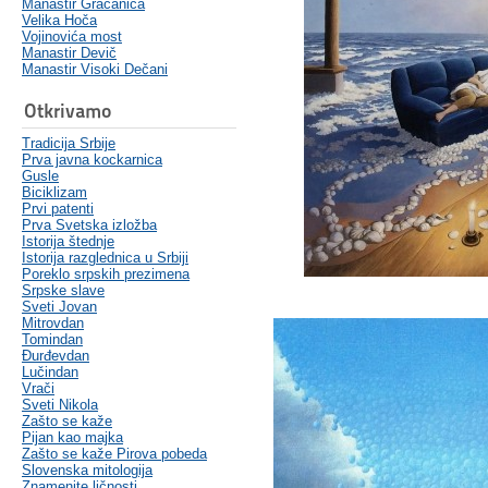
Manastir Gračanica
Velika Hoča
Vojinovića most
Manastir Devič
Manastir Visoki Dečani
Otkrivamo
Tradicija Srbije
Prva javna kockarnica
Gusle
Biciklizam
Prvi patenti
Prva Svetska izložba
Istorija štednje
Istorija razglednica u Srbiji
Poreklo srpskih prezimena
Srpske slave
Sveti Jovan
Mitrovdan
Tomindan
Đurđevdan
Lučindan
Vrači
Sveti Nikola
Zašto se kaže
Pijan kao majka
Zašto se kaže Pirova pobeda
Slovenska mitologija
Znamenite ličnosti