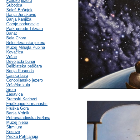
Palićko jezero
Subotica
Salaš Bošnjak
Banja Junaković
Banja Kanjiža
Gornje podunavlje
Park prirode Tikvara
Banat
Bela Crkva
Belocrkvanska jezera
Muzej Mihajla Pupina
Kovačica
Vršac
Devojački bunar
Deliblatska peščara
Banja Rusanda
Carska bara
Čonopljansko jezero
Vršačka kula
Srem
Zasavica
Sremski Karlovci
Fruškogorski manastiri
Fruška Gora
Banja Vrdnik
Petrovaradinska tvrđava
Muzej hleba
Sirmijum
Kosovo
Pećka Patrijaršija