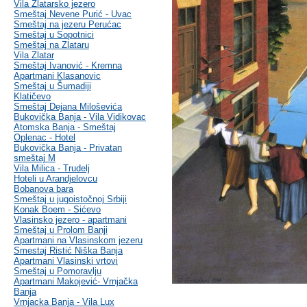
Vila Zlatarsko jezero
Smeštaj Nevene Purić - Uvac
Smeštaj na jezeru Perućac
Smeštaj u Sopotnici
Smeštaj na Zlataru
Vila Zlatar
Smeštaj Ivanović - Kremna
Apartmani Klasanovic
Smeštaj u Šumadiji
Klatičevo
Smeštaj Dejana Miloševića
Bukovička Banja - Vila Vidikovac
Atomska Banja - Smeštaj
Oplenac - Hotel
Bukovička Banja - Privatan
smeštaj M
Vila Milica - Trudelj
Hoteli u Arandjelovcu
Bobanova bara
Smeštaj u jugoistočnoj Srbiji
Konak Boem - Sićevo
Vlasinsko jezero - apartmani
Smeštaj u Prolom Banji
Apartmani na Vlasinskom jezeru
Smestaj Ristić Niška Banja
Apartmani Vlasinski vrtovi
Smeštaj u Pomoravlju
Apartmani Makojević- Vrnjačka
Banja
Vrnjacka Banja - Vila Lux