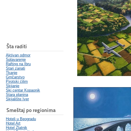
Šta raditi
Aktivan odmor
Splavarenje
Rafting na Ibru
Stari zanati
Tkanje
Grnčarstvo
Pirotski ćilim
Skijanje
Ski centar Kopaonik
Stara planina
Skijalište Iver
Smeštaj po regionima
Hoteli u Beogradu
Hotel Art
Hotel Zlatnik