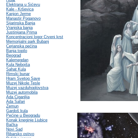
Elektrana u Sićevu
Kale - Krševica
Kanjon Jerme
Manastir Poganovo
Sijarinska Banja
Vranjska banja
Justinijana Prima
Koncentracioni logor Crveni krst
Memorijalni park Bubanj
Cerjanska pećina
Banja topilo
Beograd
Kalemegdan
Kula Nebojša
Sahat Kula
Rimski bunar
Hram Svetog Save
Muzej Nikole Tesle
Muzej vazduhoplovstva
Muzej automobila
Ada Ciganlija
Ada Safari
Zemun
Gardoš kula
Pećine u Beogradu
Konak kneginje Ljubice
Bačka
Novi Sad
Ribarsko ostrvo