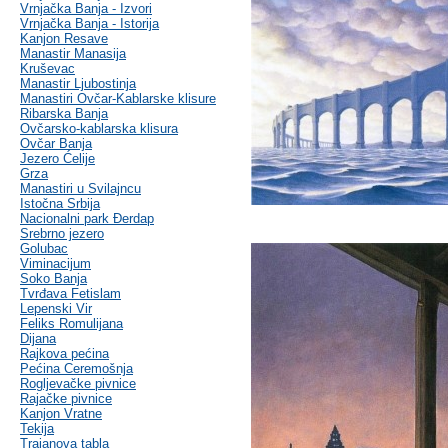
Vrnjačka Banja - Izvori
Vrnjačka Banja - Istorija
Kanjon Resave
Manastir Manasija
Kruševac
Manastir Ljubostinja
Manastiri Ovčar-Kablarske klisure
Ribarska Banja
Ovčarsko-kablarska klisura
Ovčar Banja
Jezero Ćelije
Grza
Manastiri u Svilajncu
Istočna Srbija
Nacionalni park Đerdap
Srebrno jezero
Golubac
Viminacijum
Soko Banja
Tvrđava Fetislam
Lepenski Vir
Feliks Romulijana
Dijana
Rajkova pećina
Pećina Ceremošnja
Rogljevačke pivnice
Rajačke pivnice
Kanjon Vratne
Tekija
Trajanova tabla