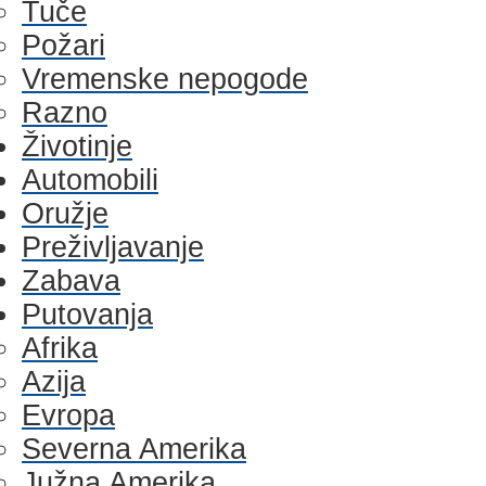
Tuče
Požari
Vremenske nepogode
Razno
Životinje
Automobili
Oružje
Preživljavanje
Zabava
Putovanja
Afrika
Azija
Evropa
Severna Amerika
Južna Amerika