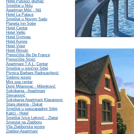
Hotel Putujući glumac
Smeštaj u Nišu
Apartman Milić - Niš
Hotel La Palace
Smeštaj u Novom Sadu
Planeta Inn Sobe
Hotel Centar
Hotel Veliki
Hotel Gymnas
Hotel Aurora
Hotel Vigor
Hotel Rimski
Prenoćište Ille De France
Prenoćište Stojić
Apartmani T.A.L. Centar
Smeštaj u istočnoj Srbiji
Pivnica Barbare Radosavljević
Srebrno jezero
Mini spa centar
Donji Milanovac - Milenković
Sokobanja - Apartmani
Stevanović
Sokobanja Apartmani Klasanovic
Stara planina - Dukat
Smeštaj u jugozapadnoj Srbiji
Katići - Hotel
Smeštaj Ivice Leković - Zlatar
Smestaj na Zlatiboru
Vila Zlatiborska jezera
Zlatibor-Apartmani