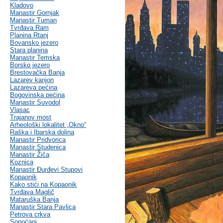
Kladovo
Manastir Gornjak
Manastir Tuman
Tvrđava Ram
Planina Rtanj
Bovansko jezero
Stara planina
Manastir Temska
Borsko jezero
Brestovačka Banja
Lazarev kanjon
Lazareva pećina
Bogovinska pećina
Manastir Suvodol
Vlasac
Trajanov most
Arheološki lokalitet „Okno“
Raška i Ibarska dolina
Manastir Pridvorica
Manastir Studenica
Manastir Žiča
Koznica
Manastir Đurđevi Stupovi
Kopaonik
Kako stići na Kopaonik
Tvrđava Maglič
Mataruška Banja
Manastir Stara Pavlica
Petrova crkva
Sopoćani