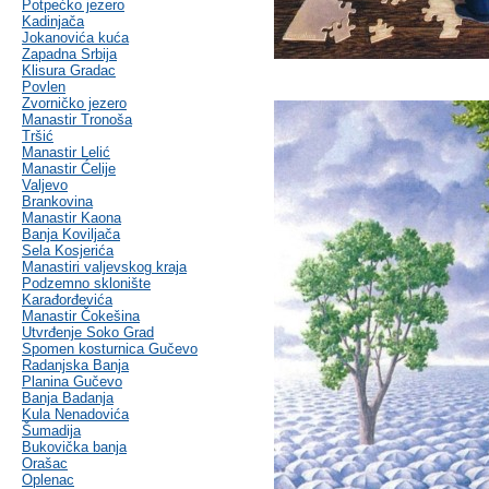
Potpećko jezero
Kadinjača
Jokanovića kuća
Zapadna Srbija
Klisura Gradac
Povlen
Zvorničko jezero
Manastir Tronoša
Tršić
Manastir Lelić
Manastir Ćelije
Valjevo
Brankovina
Manastir Kaona
Banja Koviljača
Sela Kosjerića
Manastiri valjevskog kraja
Podzemno sklonište
Karađorđevića
Manastir Čokešina
Utvrđenje Soko Grad
Spomen kosturnica Gučevo
Radanjska Banja
Planina Gučevo
Banja Badanja
Kula Nenadovića
Šumadija
Bukovička banja
Orašac
Oplenac