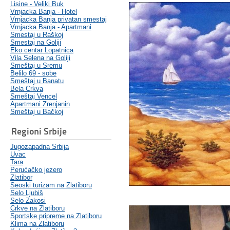
Lisine - Veliki Buk
Vrnjacka Banja - Hotel
Vrnjacka Banja privatan smestaj
Vrnjacka Banja - Apartmani
Smestaj u Raškoj
Smestaj na Goliji
Eko centar Lopatnica
Vila Selena na Goliji
Smeštaj u Sremu
Belilo 69 - sobe
Smeštaj u Banatu
Bela Crkva
Smeštaj Vencel
Apartmani Zrenjanin
Smeštaj u Bačkoj
Regioni Srbije
Jugozapadna Srbija
Uvac
Tara
Perućačko jezero
Zlatibor
Seoski turizam na Zlatiboru
Selo Ljubiš
Selo Zakosi
Crkve na Zlatiboru
Sportske pripreme na Zlatiboru
Klima na Zlatiboru