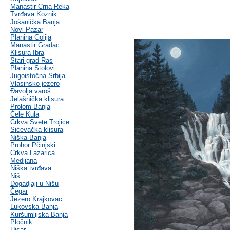
Manastir Crna Reka
Tvrđava Koznik
Jošanička Banja
Novi Pazar
Planina Golija
Manastir Gradac
Klisura Ibra
Stari grad Ras
Planina Stolovi
Jugoistočna Srbija
Vlasinsko jezero
Đavolja varoš
Jelašnička klisura
Prolom Banja
Ćele Kula
Crkva Svete Trojice
Sićevačka klisura
Niška Banja
Prohor Pčinjski
Crkva Lazarica
Medijana
Niška tvrđava
Niš
Dogadjaji u Nišu
Čegar
Jezero Krajkovac
Lukovska Banja
Kuršumlijska Banja
Pločnik
Hisar