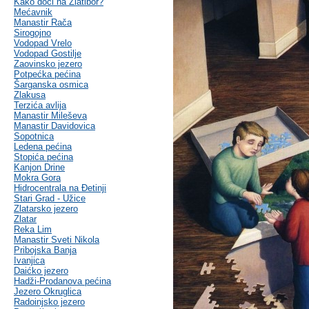
Kako doći na Zlatibor?
Mećavnik
Manastir Rača
Sirogojno
Vodopad Vrelo
Vodopad Gostilje
Zaovinsko jezero
Potpećka pećina
Šarganska osmica
Zlakusa
Terzića avlija
Manastir Mileševa
Manastir Davidovica
Sopotnica
Ledena pećina
Stopića pećina
Kanjon Drine
Mokra Gora
Hidrocentrala na Đetinji
Stari Grad - Užice
Zlatarsko jezero
Zlatar
Reka Lim
Manastir Sveti Nikola
Pribojska Banja
Ivanjica
Daićko jezero
Hadži-Prodanova pećina
Jezero Okruglica
Radoinjsko jezero