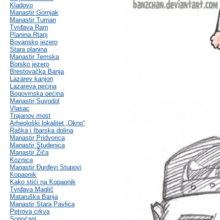
Kladovo
Manastir Gornjak
Manastir Tuman
Tvrđava Ram
Planina Rtanj
Bovansko jezero
Stara planina
Manastir Temska
Borsko jezero
Brestovačka Banja
Lazarev kanjon
Lazareva pećina
Bogovinska pećina
Manastir Suvodol
Vlasac
Trajanov most
Arheološki lokalitet „Okno“
Raška i Ibarska dolina
Manastir Pridvorica
Manastir Studenica
Manastir Žiča
Koznica
Manastir Đurđevi Stupovi
Kopaonik
Kako stići na Kopaonik
Tvrđava Maglič
Mataruška Banja
Manastir Stara Pavlica
Petrova crkva
Sopoćani