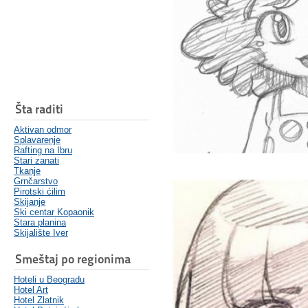
Šta raditi
Aktivan odmor
Splavarenje
Rafting na Ibru
Stari zanati
Tkanje
Grnčarstvo
Pirotski ćilim
Skijanje
Ski centar Kopaonik
Stara planina
Skijalište Iver
Smeštaj po regionima
Hoteli u Beogradu
Hotel Art
Hotel Zlatnik