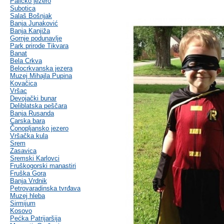
Palićko jezero
Subotica
Salaš Bošnjak
Banja Junaković
Banja Kanjiža
Gornje podunavlje
Park prirode Tikvara
Banat
Bela Crkva
Belocrkvanska jezera
Muzej Mihajla Pupina
Kovačica
Vršac
Devojački bunar
Deliblatska peščara
Banja Rusanda
Carska bara
Čonopljansko jezero
Vršačka kula
Srem
Zasavica
Sremski Karlovci
Fruškogorski manastiri
Fruška Gora
Banja Vrdnik
Petrovaradinska tvrđava
Muzej hleba
Sirmijum
Kosovo
Pećka Patrijaršija