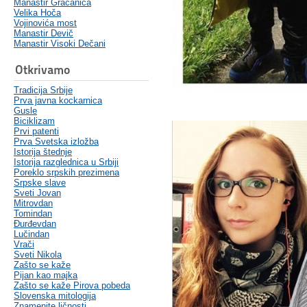
Manastir Gračanica
Velika Hoča
Vojinovića most
Manastir Devič
Manastir Visoki Dečani
Otkrivamo
Tradicija Srbije
Prva javna kockarnica
Gusle
Biciklizam
Prvi patenti
Prva Svetska izložba
Istorija štednje
Istorija razglednica u Srbiji
Poreklo srpskih prezimena
Srpske slave
Sveti Jovan
Mitrovdan
Tomindan
Đurđevdan
Lučindan
Vrači
Sveti Nikola
Zašto se kaže
Pijan kao majka
Zašto se kaže Pirova pobeda
Slovenska mitologija
Znamenite ličnosti