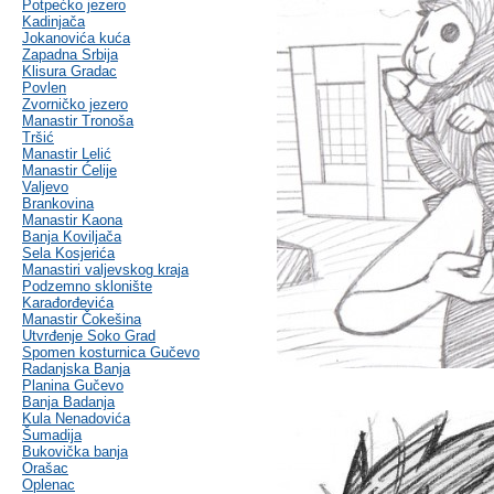
Potpećko jezero
Kadinjača
Jokanovića kuća
Zapadna Srbija
Klisura Gradac
Povlen
Zvorničko jezero
Manastir Tronoša
Tršić
Manastir Lelić
Manastir Ćelije
Valjevo
Brankovina
Manastir Kaona
Banja Koviljača
Sela Kosjerića
Manastiri valjevskog kraja
Podzemno sklonište
Karađorđevića
Manastir Čokešina
Utvrđenje Soko Grad
Spomen kosturnica Gučevo
Radanjska Banja
Planina Gučevo
Banja Badanja
Kula Nenadovića
Šumadija
Bukovička banja
Orašac
Oplenac