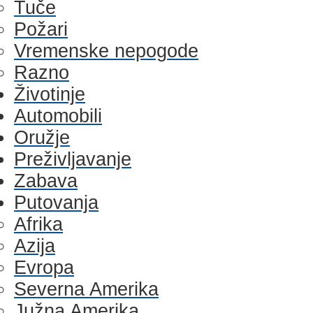
Tuče
Požari
Vremenske nepogode
Razno
Životinje
Automobili
Oružje
Preživljavanje
Zabava
Putovanja
Afrika
Azija
Evropa
Severna Amerika
Južna Amerika