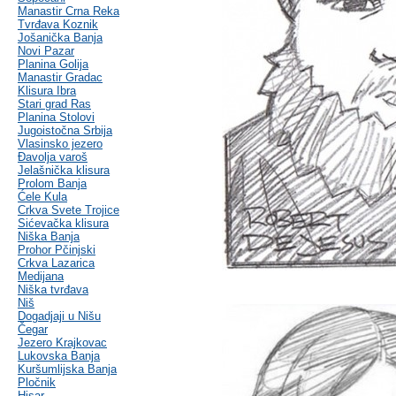
Manastir Crna Reka
Tvrđava Koznik
Jošanička Banja
Novi Pazar
Planina Golija
Manastir Gradac
Klisura Ibra
Stari grad Ras
Planina Stolovi
Jugoistočna Srbija
Vlasinsko jezero
Đavolja varoš
Jelašnička klisura
Prolom Banja
Ćele Kula
Crkva Svete Trojice
Sićevačka klisura
Niška Banja
Prohor Pčinjski
Crkva Lazarica
Medijana
Niška tvrđava
Niš
Dogadjaji u Nišu
Čegar
Jezero Krajkovac
Lukovska Banja
Kuršumlijska Banja
Pločnik
Hisar