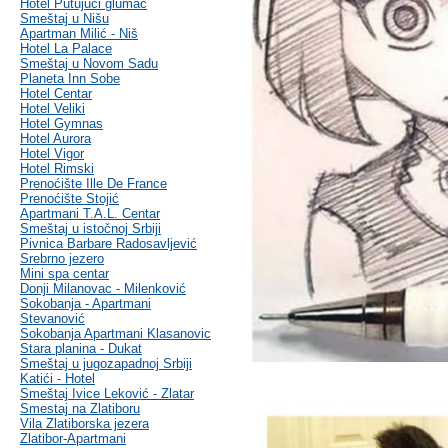
Hotel Putujući glumac
Smeštaj u Nišu
Apartman Milić - Niš
Hotel La Palace
Smeštaj u Novom Sadu
Planeta Inn Sobe
Hotel Centar
Hotel Veliki
Hotel Gymnas
Hotel Aurora
Hotel Vigor
Hotel Rimski
Prenoćište Ille De France
Prenoćište Stojić
Apartmani T.A.L. Centar
Smeštaj u istočnoj Srbiji
Pivnica Barbare Radosavljević
Srebrno jezero
Mini spa centar
Donji Milanovac - Milenković
Sokobanja - Apartmani
Stevanović
Sokobanja Apartmani Klasanovic
Stara planina - Dukat
Smeštaj u jugozapadnoj Srbiji
Katići - Hotel
Smeštaj Ivice Leković - Zlatar
Smestaj na Zlatiboru
Vila Zlatiborska jezera
Zlatibor-Apartmani