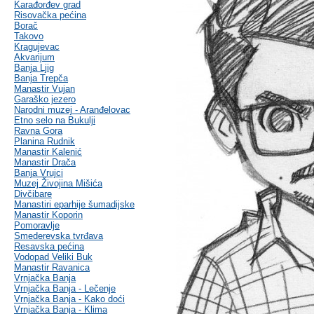
Karađorđev grad
Risovačka pećina
Borač
Takovo
Kragujevac
Akvarijum
Banja Ljig
Banja Trepča
Manastir Vujan
Garaško jezero
Narodni muzej - Aranđelovac
Etno selo na Bukulji
Ravna Gora
Planina Rudnik
Manastir Kalenić
Manastir Drača
Banja Vrujci
Muzej Živojina Mišića
Divčibare
Manastiri eparhije šumadijske
Manastir Koporin
Pomoravlje
Smederevska tvrđava
Resavska pećina
Vodopad Veliki Buk
Manastir Ravanica
Vrnjačka Banja
Vrnjačka Banja - Lečenje
Vrnjačka Banja - Kako doći
Vrnjačka Banja - Klima