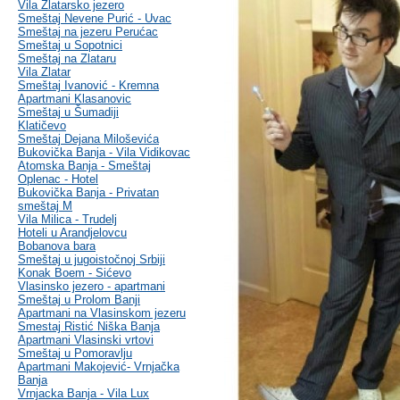
Vila Zlatarsko jezero
Smeštaj Nevene Purić - Uvac
Smeštaj na jezeru Perućac
Smeštaj u Sopotnici
Smeštaj na Zlataru
Vila Zlatar
Smeštaj Ivanović - Kremna
Apartmani Klasanovic
Smeštaj u Šumadiji
Klatičevo
Smeštaj Dejana Miloševića
Bukovička Banja - Vila Vidikovac
Atomska Banja - Smeštaj
Oplenac - Hotel
Bukovička Banja - Privatan
smeštaj M
Vila Milica - Trudelj
Hoteli u Arandjelovcu
Bobanova bara
Smeštaj u jugoistočnoj Srbiji
Konak Boem - Sićevo
Vlasinsko jezero - apartmani
Smeštaj u Prolom Banji
Apartmani na Vlasinskom jezeru
Smestaj Ristić Niška Banja
Apartmani Vlasinski vrtovi
Smeštaj u Pomoravlju
Apartmani Makojević- Vrnjačka
Banja
Vrnjacka Banja - Vila Lux