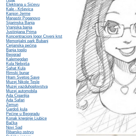
Elektrana u Sićevu
Kale - Krševica
Kanjon Jerme
Manastir Poganovo
Sijarinska Banja
Vranjska banja
Justinijana Prima
Koncentracioni logor Crveni krst
Memorijalni park Bubanj
Cerjanska pećina
Banja topilo
Beograd
Kalemegdan
Kula Nebojša
Sahat Kula
Rimski bunar
Hram Svetog Save
Muzej Nikole Tesle
Muzej vazduhoplovstva
Muzej automobila
Ada Ciganlija
Ada Safari
Zemun
Gardoš kula
Pećine u Beogradu
Konak kneginje Ljubice
Bačka
Novi Sad
Ribarsko ostrvo