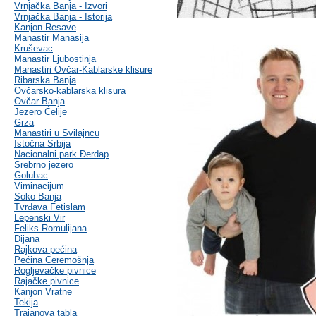
Vrnjačka Banja - Izvori
Vrnjačka Banja - Istorija
Kanjon Resave
Manastir Manasija
Kruševac
Manastir Ljubostinja
Manastiri Ovčar-Kablarske klisure
Ribarska Banja
Ovčarsko-kablarska klisura
Ovčar Banja
Jezero Ćelije
Grza
Manastiri u Svilajncu
Istočna Srbija
Nacionalni park Đerdap
Srebrno jezero
Golubac
Viminacijum
Soko Banja
Tvrđava Fetislam
Lepenski Vir
Feliks Romulijana
Dijana
Rajkova pećina
Pećina Ceremošnja
Rogljevačke pivnice
Rajačke pivnice
Kanjon Vratne
Tekija
Trajanova tabla