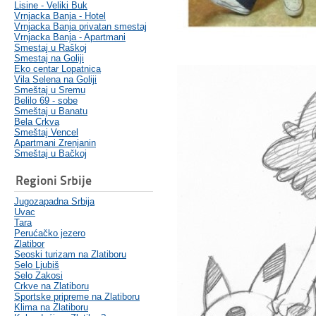
Lisine - Veliki Buk
Vrnjacka Banja - Hotel
Vrnjacka Banja privatan smestaj
Vrnjacka Banja - Apartmani
Smestaj u Raškoj
Smestaj na Goliji
Eko centar Lopatnica
Vila Selena na Goliji
Smeštaj u Sremu
Belilo 69 - sobe
Smeštaj u Banatu
Bela Crkva
Smeštaj Vencel
Apartmani Zrenjanin
Smeštaj u Bačkoj
Regioni Srbije
Jugozapadna Srbija
Uvac
Tara
Perućačko jezero
Zlatibor
Seoski turizam na Zlatiboru
Selo Ljubiš
Selo Zakosi
Crkve na Zlatiboru
Sportske pripreme na Zlatiboru
Klima na Zlatiboru