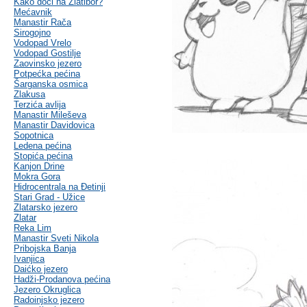
Kako doći na Zlatibor?
Mećavnik
Manastir Rača
Sirogojno
Vodopad Vrelo
Vodopad Gostilje
Zaovinsko jezero
Potpećka pećina
Šarganska osmica
Zlakusa
Terzića avlija
Manastir Mileševa
Manastir Davidovica
Sopotnica
Ledena pećina
Stopića pećina
Kanjon Drine
Mokra Gora
Hidrocentrala na Đetinji
Stari Grad - Užice
Zlatarsko jezero
Zlatar
Reka Lim
Manastir Sveti Nikola
Pribojska Banja
Ivanjica
Daićko jezero
Hadži-Prodanova pećina
Jezero Okruglica
Radoinjsko jezero